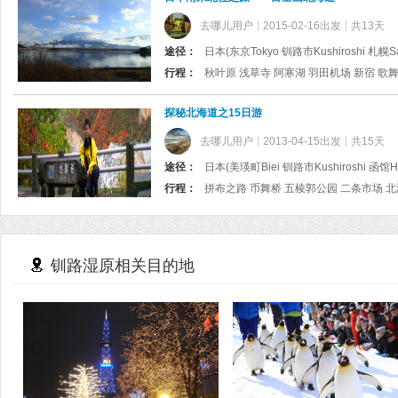
去哪儿用户
2015-02-16出发
共13天
途径：
日本(东京Tokyo 钏路市Kushiroshi 札幌Sap
行程：
探秘北海道之15日游
去哪儿用户
2013-04-15出发
共15天
途径：
日本(美瑛町Biei 钏路市Kushiroshi 函馆Hak
行程：
钏路湿原相关目的地