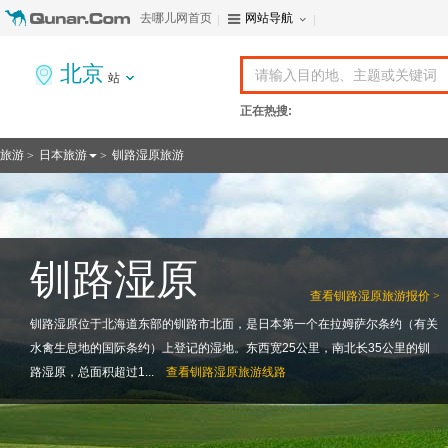
去哪儿网首页
网站导航
北京
站
正在热搜:
旅游
日本旅游
钏路湿原旅游
>
>
钏路湿原
查看
钏路湿原旅游报价 >
钏路湿原位于北海道东部的钏路市北面，是日本第一个在拉姆萨尔条约（有关
水禽生息地的国际条约）上登记的湿地。东西宽25公里，南北长35公里的钏
路湿原，总面积超过1...
查看
钏路湿原旅游线路