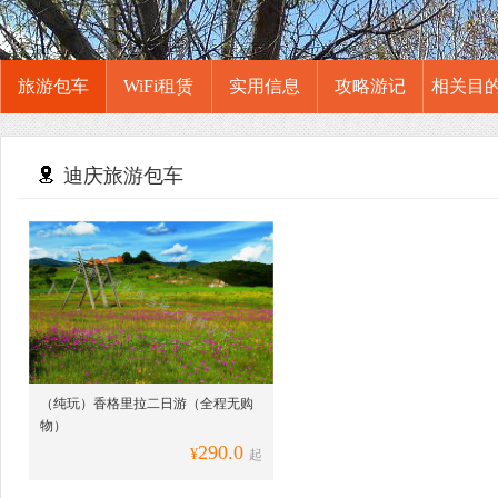
旅游包车
WiFi租赁
实用信息
攻略游记
相关目
迪庆旅游包车
（纯玩）香格里拉二日游（全程无购
物）
290.0
¥
起