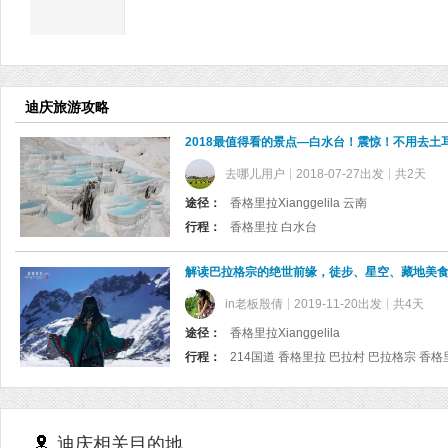
迪庆旅游攻略
2018最值得看的景点—白水台！震惊！不用去土
去哪儿用户
2018-07-27出发
共2天
途径：
香格里拉Xianggelila 云南
行程：
香格里拉 白水台
解读巴拉格宗的绝世前缘，徒步、星空、藏地美
in老板殷倩
2019-11-20出发
共4天
途径：
香格里拉Xianggelila
行程：
迪庆相关目的地