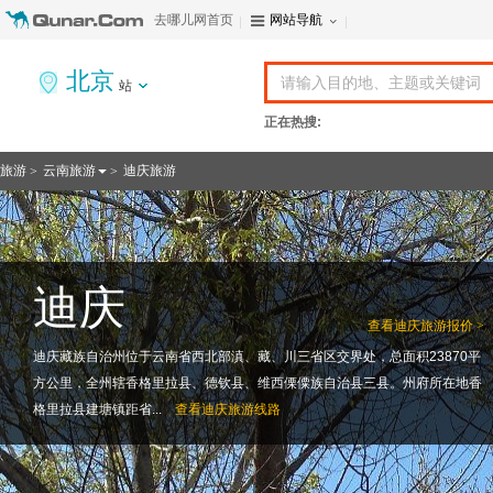
去哪儿网首页
网站导航
北京
站
正在热搜:
旅游
云南旅游
迪庆旅游
>
>
迪庆
查看
迪庆旅游报价 >
迪庆藏族自治州位于云南省西北部滇、藏、川三省区交界处，总面积23870平
方公里，全州辖香格里拉县、德钦县、维西傈僳族自治县三县。州府所在地香
格里拉县建塘镇距省...
查看
迪庆旅游线路