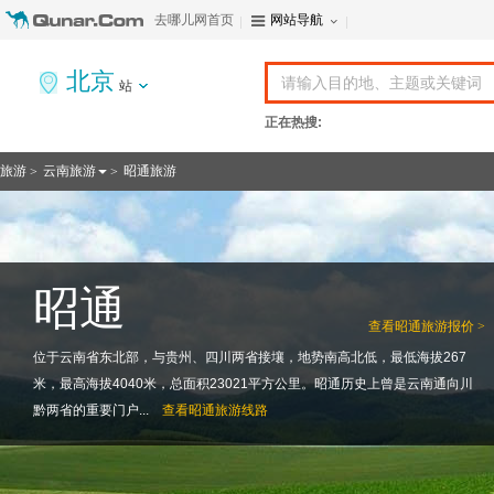
去哪儿网首页
网站导航
北京
站
正在热搜:
旅游
云南旅游
昭通旅游
>
>
昭通
查看
昭通旅游报价 >
位于云南省东北部，与贵州、四川两省接壤，地势南高北低，最低海拔267
米，最高海拔4040米，总面积23021平方公里。昭通历史上曾是云南通向川
黔两省的重要门户...
查看
昭通旅游线路