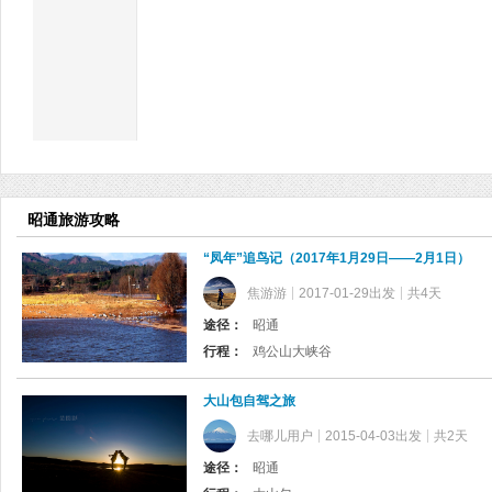
昭通旅游攻略
“凤年”追鸟记（2017年1月29日——2月1日）
焦游游
2017-01-29出发
共4天
途径：
昭通
行程：
鸡公山大峡谷
大山包自驾之旅
去哪儿用户
2015-04-03出发
共2天
途径：
昭通