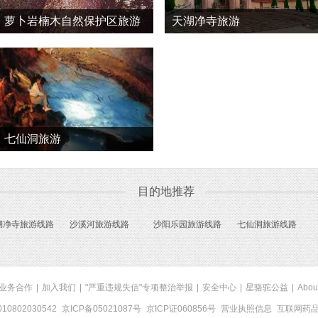
萝卜岩楠木自然保护区旅游
天湖净寺旅游
七仙洞旅游
目的地推荐
湖净寺旅游线路
沙溪河旅游线路
沙阳乐园旅游线路
七仙洞旅游线路
业务合作
|
加入我们
|
"严重违规失信"专项整治举报
|
安全中心
|
星骆驼公益
|
Abou
0802030542
京ICP备05021087号
京ICP证060856号
营业执照信息
互联网药品信