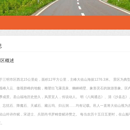
息
游区概述
于三明市区西北15公里处，面积12平方公里，主峰大佑山海拔1276.3米。 景区为
孤峰入云、傲视群峰的地貌，雕塑出飞瀑流泉、幽峡峭壁、象形灵石的旅游形象。区
季成景。圣山福地历史悠久，风景宜人，传说动人。 明《八闽通志》、清《沙县志》
、忘忧石、降魔石、天威石、藏云坞、归云洞……均有记载。邑人一直将大佑山视为
佑山吟诗作赋，宋进士、兵部尚书罗畸曾赋诗赞之。 每当农历十五日五更时，在山巅可
征。