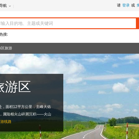
请
登录
或
导航
热搜:
游区旅游
旅游区
处，面积12平方公里，主峰大佑
地貌，属陆相火山碎屑沉积――火山
旅游线路