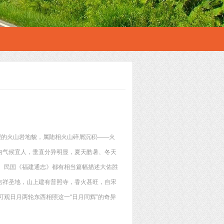
典型的火山岩地貌，属陆相火山碎屑沉积――火
内气候宜人，垂直分异明显，夏天酷暑、冬天
、民国《福建通志》都有相当篇幅描述大佑胜
吉祥圣地，山上建有普照寺，香火甚旺，自宋
观日月两轮东西相照这一“日月同辉”的奇异