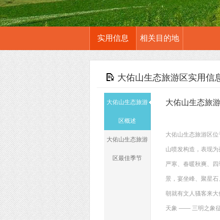
实用信息
相关目的地
大佑山生态旅游区实用信
大佑山生态旅
大佑山生态旅游
区概述
大佑山生态旅游区位
大佑山生态旅游
山喷发构造，表现为
区最佳季节
严寒、春暖秋爽、四
景，宴坐峰、聚星石
朝就有文人骚客来大
天象 ―― 三明之象