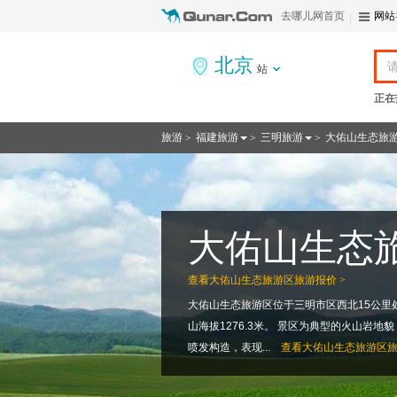
去哪儿网首页
网站
北京
站
正在
旅游
福建旅游
三明旅游
大佑山生态旅
>
>
>
大佑山生态
查看
大佑山生态旅游区旅游报价 >
大佑山生态旅游区位于三明市区西北15公里
山海拔1276.3米。 景区为典型的火山岩
喷发构造，表现...
查看
大佑山生态旅游区