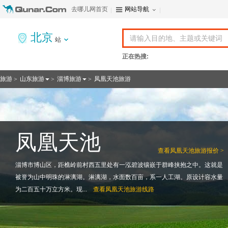
去哪儿网首页
网站导航
北京
站
正在热搜:
旅游
山东旅游
淄博旅游
凤凰天池旅游
>
>
>
凤凰天池
查看
凤凰天池旅游报价 >
淄博市博山区，距樵岭前村西五里处有一泓碧波镶嵌于群峰挟抱之中。这就是
被誉为山中明珠的淋漓湖。淋漓湖，水面数百亩，系一人工湖。原设计容水量
为二百五十万立方米。现...
查看
凤凰天池旅游线路