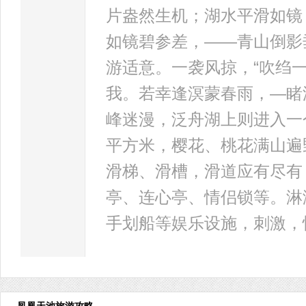
片盎然生机；湖水平滑如镜
如镜碧参差，——青山倒影
游适意。一袭风掠，“吹绉
我。若幸逢溟蒙春雨，—睹
峰迷漫，泛舟湖上则进入一
平方米，樱花、桃花满山遍
滑梯、滑槽，滑道应有尽有
亭、连心亭、情侣锁等。淋
手划船等娱乐设施，刺激，