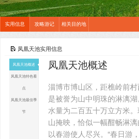
实用信息
攻略游记
相关目的地
凤凰天池实用信息
凤凰天池概述
凤凰天池概述
凤凰天池特色看
淄博市博山区，距樵岭前村
点
是被誉为山中明珠的淋漓湖
凤凰天池最佳季
水量为二百五十万立方米。
节
山掩映，恰似一幅酣畅淋漓
以春游使人尽兴。“春日游