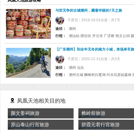
凤凰天池旅游攻略
与世无争的古城潮州，藏着华丽的7天之旅
子原兄
2019-10-01出发
共7天
途径：
潮州
行程：
【广东潮州】到全年无冬的南方小城，来场单车
子原兄
2020-12-31出发
共3天
途径：
潮州 汕头
行程：
凤凰天池相关目的地
颜文姜祠旅游
樵岭前旅游
原山泰山行宫旅游
碧霞元君行宫旅游