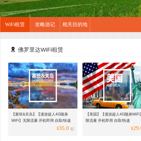
WiFi租赁
攻略游记
相关目的地
佛罗里达WiFi租赁
【塞班&关岛】【漫游超人4G随身
【美国】【漫游超人4G随身WiFi
WiFi】无限流量 开机即用 自取/快递
限流量 开机即用 自取/快递
35.0
29.
¥
¥
起