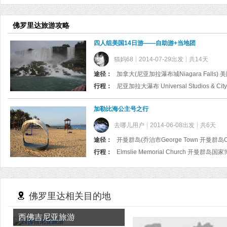
佛罗里达旅游攻略
四人组美国14日游——自助游+当地团
猫妈68
2014-07-29出发
共14天
途径：
行程：
加勒比海公主号之行
去哪儿用户
2014-06-08出发
共6天
途径：
开曼群岛(乔治市George Town 开曼群岛Caym
行程：
Elmslie Memorial Church 开曼
佛罗里达相关目的地
西佛吉尼亚旅游