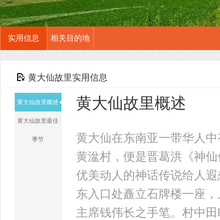
实用信息
相关目的地
黄大仙故里实用信息
黄大仙故里概述
黄大仙故里概述
黄大仙故里最佳
黄大仙在东南亚一带华人中
季节
黄湓村，便是晋葛洪《神仙
优美动人的神话传说给人遐
东入口处矗立石牌楼一座，
主席钱伟长之手笔。村中田