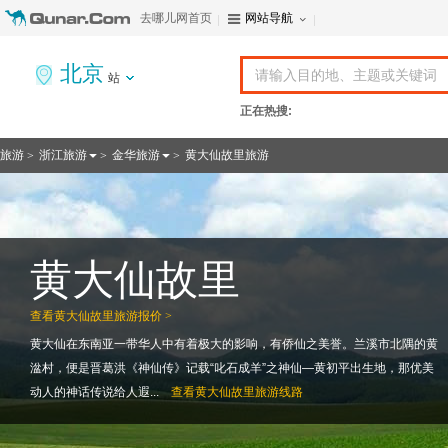
去哪儿网首页
网站导航
北京
站
正在热搜:
旅游
浙江旅游
金华旅游
黄大仙故里旅游
>
>
>
黄大仙故里
查看
黄大仙故里旅游报价 >
黄大仙在东南亚一带华人中有着极大的影响，有侨仙之美誉。兰溪市北隅的黄
湓村，便是晋葛洪《神仙传》记载“叱石成羊”之神仙―黄初平出生地，那优美
动人的神话传说给人遐...
查看
黄大仙故里旅游线路