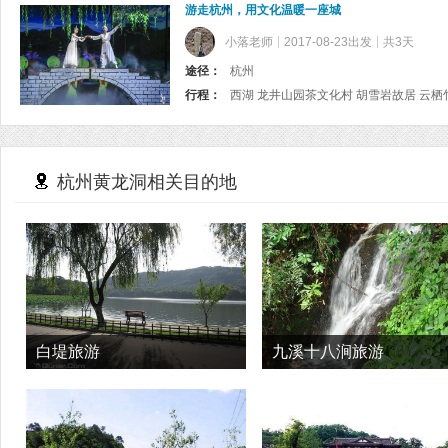
游走杭州，用文化温暖一座城
小落老师
2017-08-23出发
共3天
途径：
杭州
行程：
杭州黄龙洞相关目的地
白堤旅游
九溪十八涧旅游