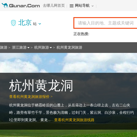
去哪儿网首页
网站导航
北京
站
正在热搜:
旅游
浙江旅游
杭州旅游
杭州黄龙洞旅游
>
>
>
杭州黄龙洞
查看
杭州黄龙洞旅游报价 >
杭州黄龙洞位于栖霞岭后的山麓上，从岳庙边上一条山径上去，左右二山夹
峙，路旁有翠竹千竿，景色极为清幽，过剑门关，紫云洞、白沙泉，全程行约
l公里即到黄龙洞。 黄龙...
查看
杭州黄龙洞旅游线路