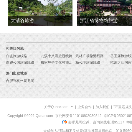
大清谷旅游
浙江省博物馆旅游
相关目的地
白堤旅游线路
九溪十八涧旅游线路
武林广场旅游线路
岳王庙旅游线
虎跑公园旅游线路
梅家坞茶文化村旅游线路
杨公堤旅游线路
热门出发城市
合肥到杭州黄龙洞旅游报价
关于Qunar.com
|
业务合作
|
加入我们
|
"严重违规
Copyright ©2021 Qunar.com
京公网安备11010802030542
京ICP备050210
去哪儿网投诉、咨询热线电话95117
举报
未成年人/违法和不良信息/算法推荐举报电话：010-59606