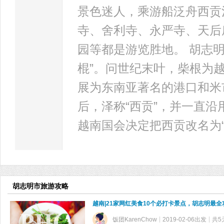
景色迷人，乘游船泛舟西贡
寺、舍利寺、永严寺、天后
园等都是游览胜地。 胡志明
棍”。问世纪末叶，柴根为
展为东南亚著名的港口和米
后，泽称“西贡”，并一直沿
越南国会决定把西贡改名为“
胡志明市旅游攻略
越南|21家网红美食10个必打卡景点，胡志明最
饭团KarenChow
2019-02-06出发
共5