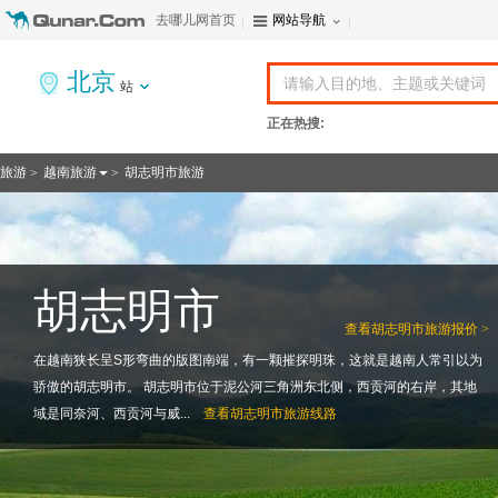
去哪儿网首页
网站导航
北京
站
正在热搜:
旅游
越南旅游
胡志明市旅游
>
>
胡志明市
查看
胡志明市旅游报价 >
在越南狭长呈S形弯曲的版图南端，有一颗摧探明珠，这就是越南人常引以为
骄傲的胡志明市。 胡志明市位于泥公河三角洲东北侧，西贡河的右岸，其地
域是同奈河、西贡河与威...
查看
胡志明市旅游线路