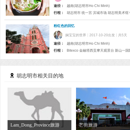
途径：
越南(胡志明市Ho Chi Minh)
行程：
胡志明市 统一宫 滨城市场 胡志明美术馆
粉红色的回忆
娴宝宝的世界
2017-10-20出发
共5天
途径：
越南(胡志明市Ho Chi Minh)
行程：
Bitexco 金融塔西贡摩天观景台 新山
胡志明市相关目的地
Lam_Dong_Province旅游
芒街旅游