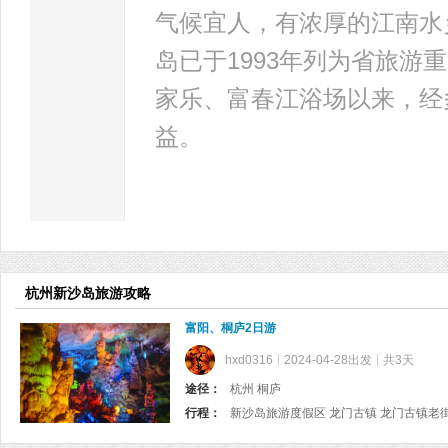
气候宜人，有浓厚的江南水
岛已于1993年列为省旅游
家乐、富春江浴场以来，经
益。
杭州新沙岛旅游攻略
富阳、桐庐2日游
hxd0316
2024-04-28出发
共3天
途径：
杭州 桐庐
行程：
新沙岛旅游度假区 龙门古镇 龙门古镇老