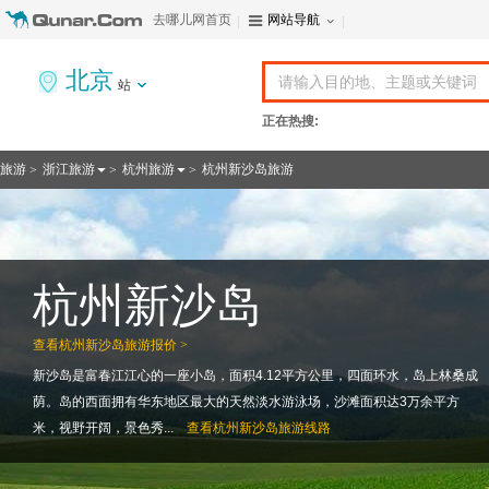
去哪儿网首页
网站导航
北京
站
正在热搜:
旅游
浙江旅游
杭州旅游
杭州新沙岛旅游
>
>
>
杭州新沙岛
查看
杭州新沙岛旅游报价 >
新沙岛是富春江江心的一座小岛，面积4.12平方公里，四面环水，岛上林桑成
荫。岛的西面拥有华东地区最大的天然淡水游泳场，沙滩面积达3万余平方
米，视野开阔，景色秀...
查看
杭州新沙岛旅游线路