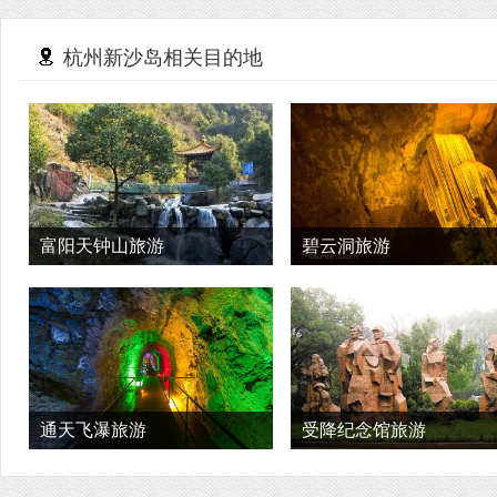
杭州新沙岛相关目的地
富阳天钟山旅游
碧云洞旅游
通天飞瀑旅游
受降纪念馆旅游