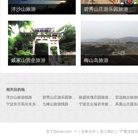
洋沙山旅游
碧秀山庄游乐园旅游
戚家山营垒旅游
梅山岛旅游
相关目的地
洋沙山旅游线路
碧秀山庄游乐园旅游线路
丽盛玫瑰庄园旅游线路
宏远炮台旅游
宁波东方高尔夫乡村俱乐部旅游线路
九峰山旅游线路
宁波北仑瑞岩寺旅游线路
关于Qunar.com
|
业务合作
|
加入我们
|
"严重违规