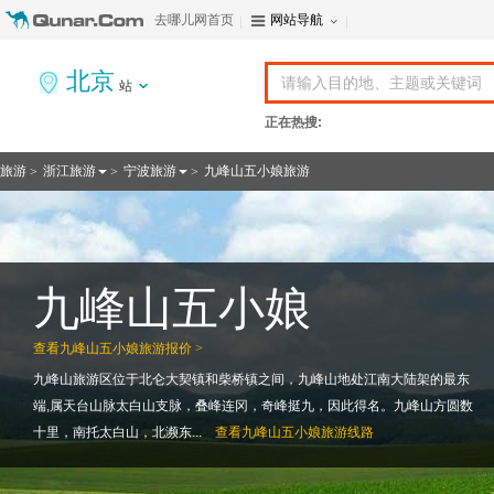
去哪儿网首页
网站导航
北京
站
正在热搜:
旅游
浙江旅游
宁波旅游
九峰山五小娘旅游
>
>
>
九峰山五小娘
查看
九峰山五小娘旅游报价 >
九峰山旅游区位于北仑大契镇和柴桥镇之间，九峰山地处江南大陆架的最东
端,属天台山脉太白山支脉，叠峰连冈，奇峰挺九，因此得名。九峰山方圆数
十里，南托太白山，北濒东...
查看
九峰山五小娘旅游线路