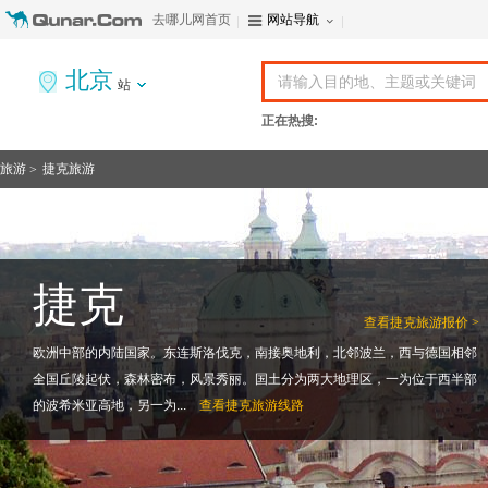
去哪儿网首页
网站导航
北京
站
正在热搜:
旅游
捷克旅游
>
捷克
查看
捷克旅游报价 >
欧洲中部的内陆国家。东连斯洛伐克，南接奥地利，北邻波兰，西与德国相邻
全国丘陵起伏，森林密布，风景秀丽。国土分为两大地理区，一为位于西半部
的波希米亚高地，另一为...
查看
捷克旅游线路