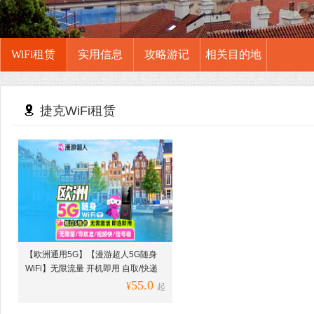
WiFi租赁
实用信息
攻略游记
相关目的地
捷克WiFi租赁
【欧洲通用5G】【漫游超人5G随身
WiFi】无限流量 开机即用 自取/快递
55.0
¥
起