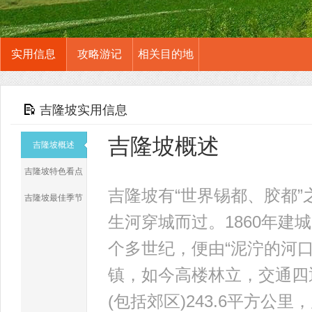
实用信息
攻略游记
相关目的地
吉隆坡实用信息
吉隆坡概述
吉隆坡概述
吉隆坡特色看点
吉隆坡有“世界锡都、胶都
吉隆坡最佳季节
生河穿城而过。1860年建
个多世纪，便由“泥泞的河
镇，如今高楼林立，交通四
(包括郊区)243.6平方公