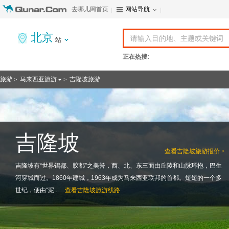
去哪儿网首页
网站导航
北京
站
正在热搜:
旅游
马来西亚旅游
吉隆坡旅游
>
>
吉隆坡
查看
吉隆坡旅游报价 >
吉隆坡有“世界锡都、胶都”之美誉，西、北、东三面由丘陵和山脉环抱，巴生
河穿城而过。1860年建城，1963年成为马来西亚联邦的首都。短短的一个多
世纪，便由“泥...
查看
吉隆坡旅游线路