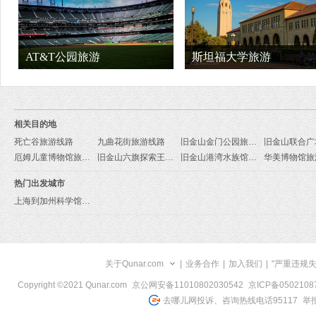
AT&T公园旅游
斯坦福大学旅游
相关目的地
死亡谷旅游线路
九曲花街旅游线路
旧金山金门公园旅游线路
厄姆儿童博物馆旅游线路
旧金山六旗探索王国旅游线路
旧金山港湾水族馆旅游线路
华美博物馆旅
热门出发城市
上海到加州科学馆旅游报价
关于Qunar.com
|
业务合作
|
加入我们
|
"严重违规
Copyright ©2021 Qunar.com
京公网安备11010802030542
京ICP备050210
去哪儿网投诉、咨询热线电话95117
举报