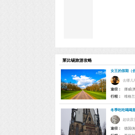
莱比锡旅游攻略
女王的假期（
去哪儿
途径：
行程：
冬季吃吃喝喝
超级霹雳
途径：
德国(柏