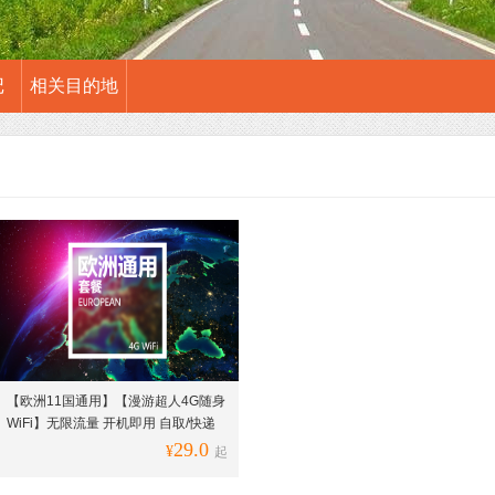
记
相关目的地
【欧洲11国通用】【漫游超人4G随身
WiFi】无限流量 开机即用 自取/快递
29.0
¥
起