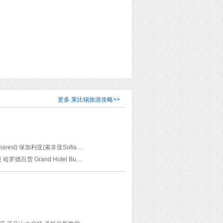
更多
莱比锡旅游攻略
>>
挪威(奥斯陆Oslo 卑尔根Bergen) 英国(伦敦London 温莎Windsor) 罗马尼亚(布加勒斯特Bucharest) 保加利亚(索非亚Sofia) 塞尔维亚(贝尔格莱德Belgrade) 德国(莱比锡Leipzig 雷根斯堡Regensburg) 埃尔福特 威斯巴登
维格兰雕塑公园 维京船博物馆 威斯敏斯特教堂 伦敦科林西亚酒店(Corinthia London) 伦敦眼 哈罗德百货 Grand Hotel Bucharest 布加勒斯特皇冠假日酒店(Crowne Plaza Bucharest, an IHG Hotel) 亚历山大·涅夫斯基大教堂 索菲娅俄罗斯教堂 班亚巴什清真寺 索菲亚公共矿物浴场 Rezime Civilization Central 贝尔格莱德要塞 米哈伊洛大公街 圣萨瓦大教堂 贝尔格莱德皇冠假日酒店(Crowne Plaza Belgrade, an IHG Hotel) 铁托元帅墓 市集广场 圣彼得天主大教堂 泰晤士河