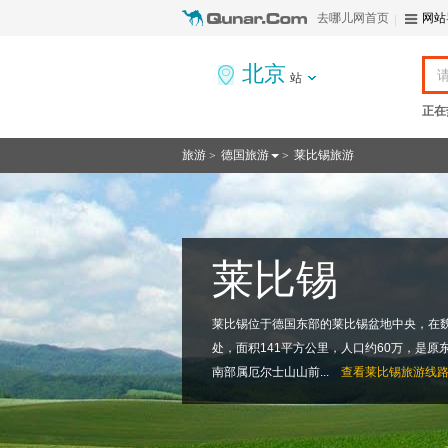
去哪儿网首页
网站
北京
站
正在
旅游
德国旅游
莱比锡旅游
>
>
莱比锡
莱比锡位于德国东部的莱比锡盆地中央，在
处，面积141平方公里，人口约60万，是
南部属厄尔士山山前...
查看
莱比锡旅游线