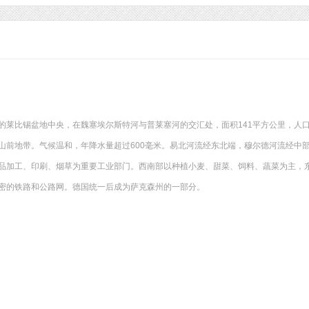
的莱比锡盆地中央，在魏塞埃尔斯特河与普莱塞河的交汇处，面积141平方公里，人口
山前地带。气候温和，年降水量超过600毫米。易北河流经东北端，穆尔德河流经中
品加工、印刷、烟草为重要工业部门。西南部以种植小麦、甜菜、饲料、蔬菜为主，
密的铁路和公路网。德国统一后成为萨克森州的一部分。