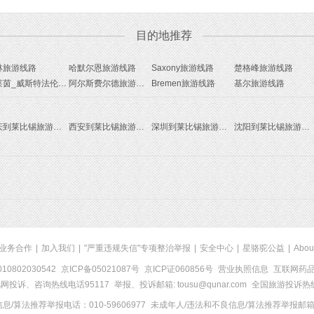
目的地推荐
林旅游线路
哈默尔恩旅游线路
Saxony旅游线路
楚格峰旅游线路
北莱茵_威斯特法伦州旅游线路
阿尔斯费尔德旅游线路
Bremen旅游线路
基尔旅游线路
重庆到莱比锡旅游报价
西安到莱比锡旅游报价
深圳到莱比锡旅游报价
沈阳到莱比锡旅游报价
业务合作
|
加入我们
|
"严重违规失信"专项整治举报
|
安全中心
|
星骆驼公益
|
Abou
0802030542
京ICP备05021087号
京ICP证060856号
营业执照信息
互联网药品信
网投诉、咨询热线电话95117
举报、投诉邮箱: tousu@qunar.com
全国旅游投诉热线:
/算法推荐举报电话：010-59606977
未成年人/违法和不良信息/算法推荐举报邮箱：to