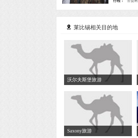
行程：
菩提树
莱比锡相关目的地
沃尔夫斯堡旅游
Saxony旅游