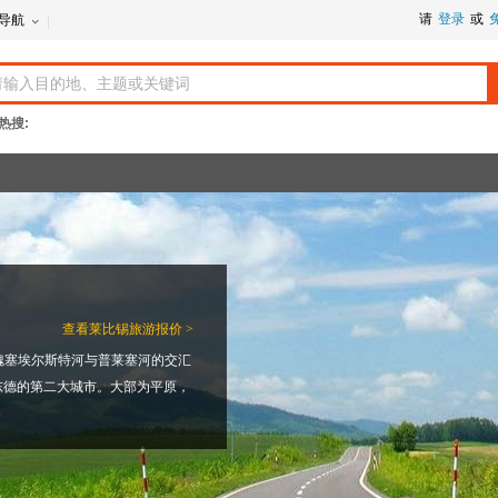
请
登录
或
导航
热搜:
查看
莱比锡旅游报价 >
魏塞埃尔斯特河与普莱塞河的交汇
原东德的第二大城市。大部为平原，
路