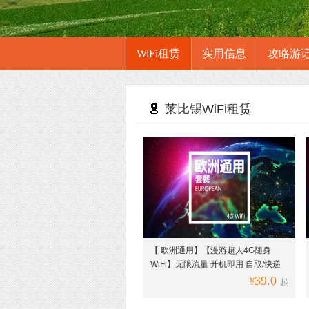
WiFi租赁
实用信息
攻略游
莱比锡WiFi租赁
【 欧洲通用】【漫游超人4G随身
WiFi】无限流量 开机即用 自取/快递
39.0
¥
起