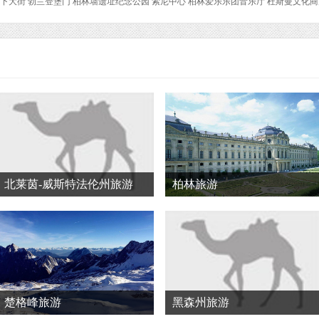
下大街 勃兰登堡门 柏林墙遗址纪念公园 索尼中心 柏林爱乐乐团音乐厅 杜斯曼文化商
北莱茵-威斯特法伦州旅游
柏林旅游
楚格峰旅游
黑森州旅游