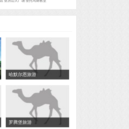
店 亚历山大广场 圣托马斯教堂
哈默尔恩旅游
罗腾堡旅游