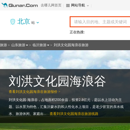
去哪儿网首页
网站导航
北京
站
正在热搜:
旅游
山东旅游
临沂旅游
刘洪文化园海浪谷旅游
>
>
>
刘洪文化园海浪谷
查看
刘洪文化园海浪谷旅游报价 >
刘洪文化园·海浪谷，占地面积200余亩，投资2.8亿元，是以水上活动为主
题、以水景为特色，汇集沂蒙水韵和人性化水上项目，是老少皆宜的亲水戏
水、旅游休闲、家庭出...
查看
刘洪文化园海浪谷旅游线路