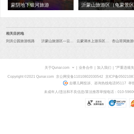
蒙阴地下银河旅游
沂蒙山旅游区（龟蒙景区
旅游
相关目的地
刘洪公园旅游线路
沂蒙山旅游区—云蒙旅游线路
云蒙湖水上游乐区旅游线路
杏山溶洞旅游
关于Qunar.com
|
业务合作
|
加入我们
|
"严重违规
Copyright ©2021 Qunar.com
京公网安备11010802030542
京ICP备050210
去哪儿网投诉、咨询热线电话95117
举报
未成年人/违法和不良信息/算法推荐举报电话：010-59606