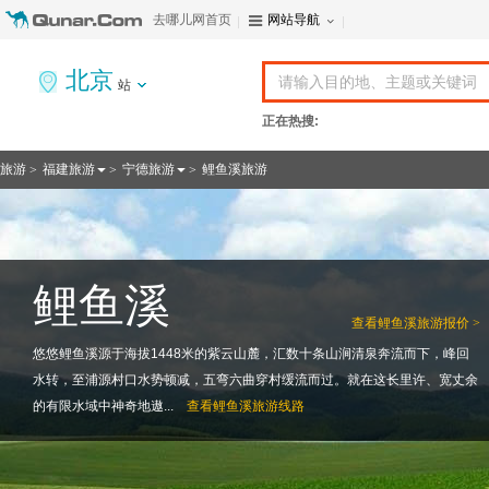
去哪儿网首页
网站导航
北京
站
正在热搜:
旅游
福建旅游
宁德旅游
鲤鱼溪旅游
>
>
>
鲤鱼溪
查看
鲤鱼溪旅游报价 >
悠悠鲤鱼溪源于海拔1448米的紫云山麓，汇数十条山涧清泉奔流而下，峰回
水转，至浦源村口水势顿减，五弯六曲穿村缓流而过。就在这长里许、宽丈余
的有限水域中神奇地遨...
查看
鲤鱼溪旅游线路