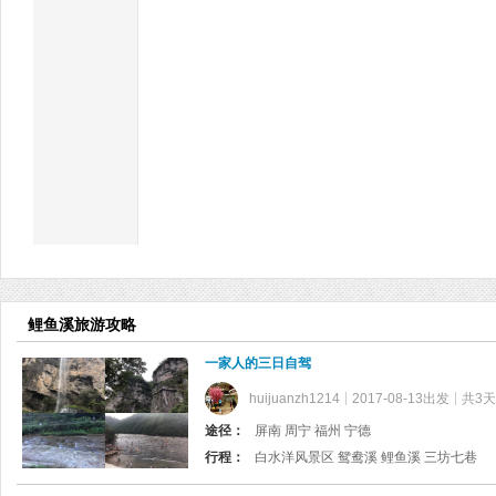
鲤鱼溪旅游攻略
一家人的三日自驾
huijuanzh1214
2017-08-13出发
共3天
途径：
屏南 周宁 福州 宁德
行程：
白水洋风景区 鸳鸯溪 鲤鱼溪 三坊七巷