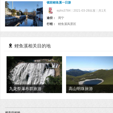
镇前鲤鱼溪一日游
ephs3784
2021-03-28出发
共1天
途径：
周宁
行程：
鲤鱼溪风景区
鲤鱼溪相关目的地
九龙祭瀑布群旅游
高山明珠旅游
相关目的地