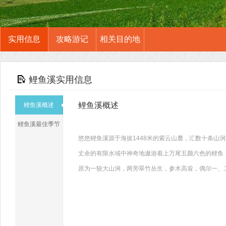
实用信息
攻略游记
相关目的地
鲤鱼溪实用信息
鲤鱼溪概述
鲤鱼溪概述
鲤鱼溪最佳季节
悠悠鲤鱼溪源于海拔1448米的紫云山麓，汇数十条山
丈余的有限水域中神奇地遨游着上万尾五颜六色的鲤鱼
原为一较大山涧，两旁翠竹丛生，参木高耸，偶尔一、