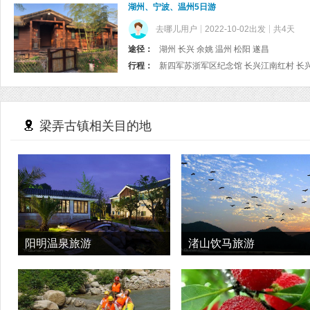
湖州、宁波、温州5日游
去哪儿用户
2022-10-02出发
共4天
途径：
湖州 长兴 余姚 温州 松阳 遂昌
行程：
梁弄古镇相关目的地
阳明温泉旅游
渚山饮马旅游