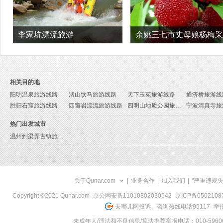
李家坑漂流旅游
余姚三七市丈母娘杨梅采
基地旅游
相关目的地
阳明温泉旅游线路
渚山饮马旅游线路
天下玉苑旅游线路
通济桥旅游线
胜归石窟旅游线路
四窗岩漂流旅游线路
四明山地质公园旅游线路
宁波清真寺旅
热门出发城市
温州到梁弄古镇旅游报价
关于Qunar.com
|
业务合作
|
加入我们
|
"严重违规
Copyright ©2021 Qunar.com
京公网安备11010802030542
京ICP备050210
去哪儿网投诉、咨询热线电话95117
举报
未成年人/违法和不良信息/算法推荐举报电话：010-59606