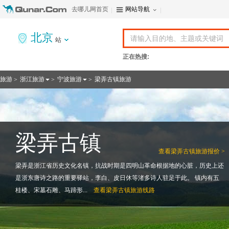
去哪儿网首页
网站导航
北京
站
正在热搜:
旅游
浙江旅游
宁波旅游
梁弄古镇旅游
>
>
>
梁弄古镇
查看
梁弄古镇旅游报价 >
梁弄是浙江省历史文化名镇，抗战时期是四明山革命根据地的心脏，历史上还
是浙东唐诗之路的重要驿站，李白、皮日休等渚多诗人驻足于此。 镇内有五
桂楼、宋墓石雕、马蹄形...
查看
梁弄古镇旅游线路