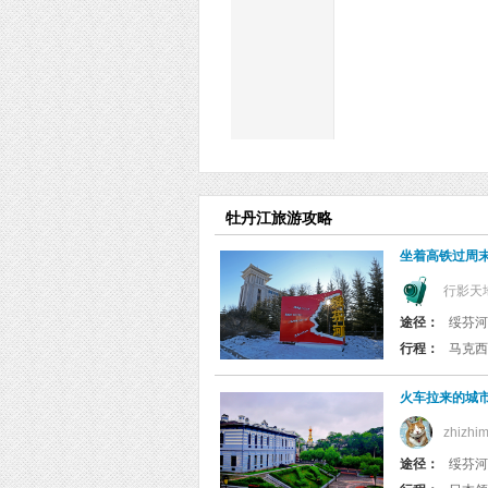
牡丹江旅游攻略
坐着高铁过周
行影天
途径：
绥芬河
行程：
马克西
火车拉来的城
zhizhi
途径：
绥芬河