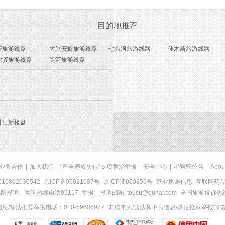
目的地推荐
庆旅游线路
大兴安岭旅游线路
七台河旅游线路
佳木斯旅游线路
尔滨旅游线路
黑河旅游线路
丹江新楼盘
业务合作
|
加入我们
|
"严重违规失信"专项整治举报
|
安全中心
|
星骆驼公益
|
Abou
0802030542
京ICP备05021087号
京ICP证060856号
营业执照信息
互联网药品信
网投诉、咨询热线电话95117
举报、投诉邮箱: tousu@qunar.com
全国旅游投诉热线:
/算法推荐举报电话：010-59606977
未成年人/违法和不良信息/算法推荐举报邮箱：to