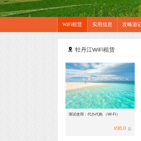
WiFi租赁
实用信息
攻略游
牡丹江WiFi租赁
测试使用：代办代购 （Wi-Fi）
98.0
¥
起