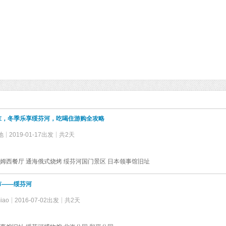
末，冬季乐享绥芬河，吃喝住游购全攻略
地
2019-01-17出发
共2天
姆西餐厅 通海俄式烧烤 绥芬河国门景区 日本领事馆旧址
市——绥芬河
miao
2016-07-02出发
共2天