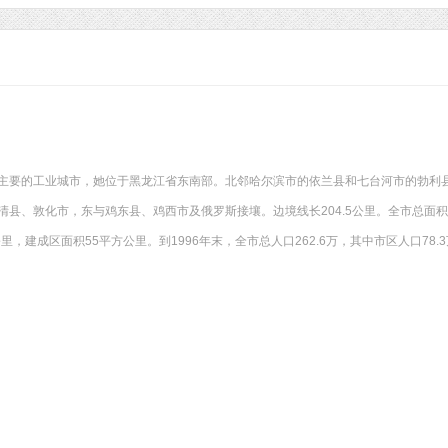
主要的工业城市，她位于黑龙江省东南部。北邻哈尔滨市的依兰县和七台河市的勃利
县、敦化市，东与鸡东县、鸡西市及俄罗斯接壤。边境线长204.5公里。全市总面积4
公里，建成区面积55平方公里。到1996年末，全市总人口262.6万，其中市区人口78.