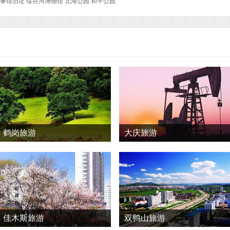
事馆旧址 绥芬河博物馆 北海公园 和平公园
鹤岗旅游
大庆旅游
佳木斯旅游
双鸭山旅游