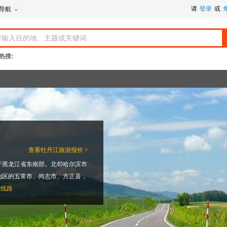
请
登录
或
导航
热搜:
查看
牡丹江旅游报价 >
于黑龙江省东南部。北邻哈尔滨市
地区的五常市、尚志市、方正县，
游线路