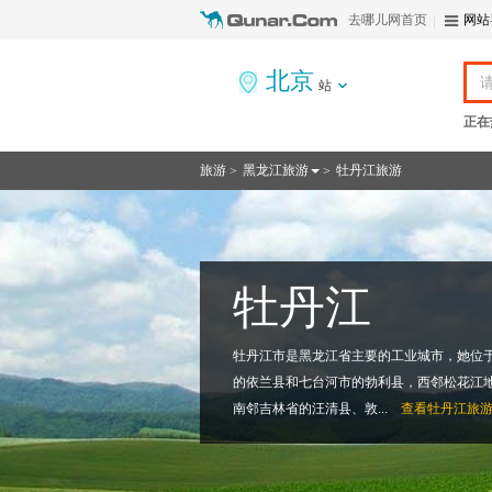
去哪儿网首页
网站
北京
站
正在
旅游
黑龙江旅游
牡丹江旅游
>
>
牡丹江
牡丹江市是黑龙江省主要的工业城市，她位
的依兰县和七台河市的勃利县，西邻松花江
南邻吉林省的汪清县、敦...
查看
牡丹江旅