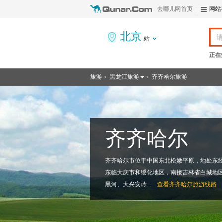
去哪儿网首页
网站
北京
站
正在
旅游
黑龙江旅游
齐齐哈尔旅游
>
>
齐齐哈尔
齐齐哈尔市位于中国东北松嫩平原，地处东经12
东临大庆市和绥化地区，南接吉林省白城地
黑河、大兴安岭...
查看
齐齐哈尔旅游线路