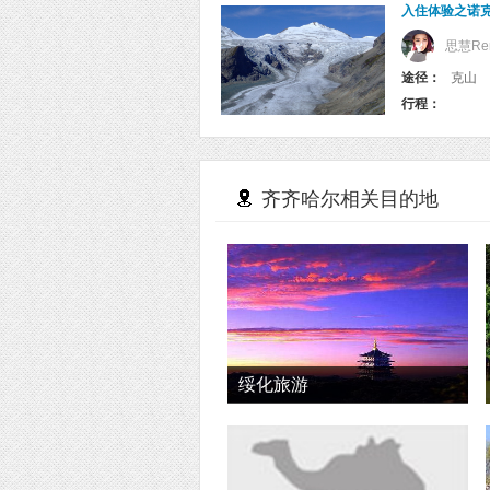
入住体验之诺克
思慧Re
途径：
克山
行程：
齐齐哈尔相关目的地
绥化旅游