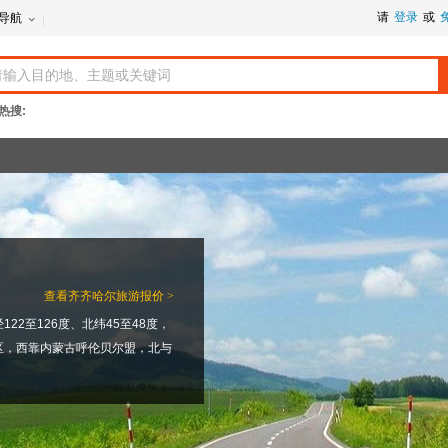
请
登录
或
导航
热搜:
查看
齐齐哈尔旅游报价 >
2至126度、北纬45至48度，
区，西靠内蒙古呼伦贝尔盟，北与