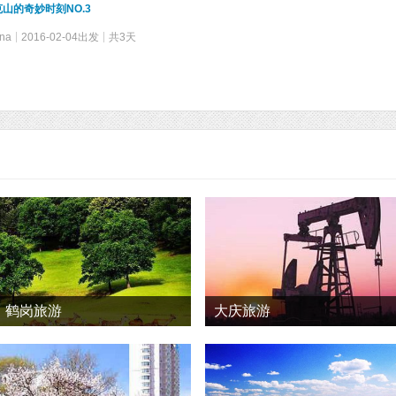
山的奇妙时刻NO.3
na
2016-02-04出发
共3天
鹤岗旅游
大庆旅游