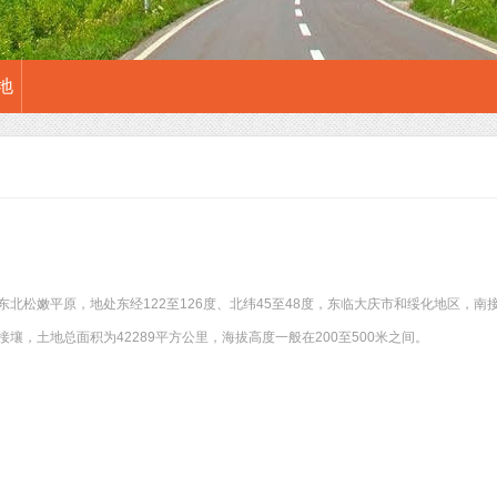
地
东北松嫩平原，地处东经122至126度、北纬45至48度，东临大庆市和绥化地区，
壤，土地总面积为42289平方公里，海拔高度一般在200至500米之间。