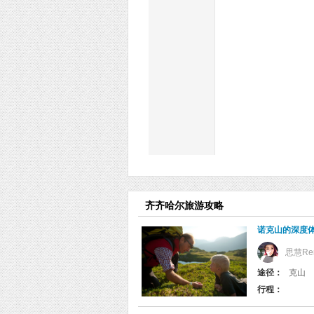
齐齐哈尔旅游攻略
诺克山的深度
思慧Re
途径：
克山
行程：