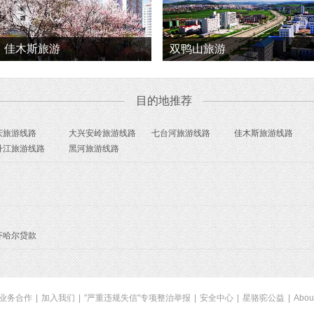
佳木斯旅游
双鸭山旅游
目的地推荐
庆旅游线路
大兴安岭旅游线路
七台河旅游线路
佳木斯旅游线路
丹江旅游线路
黑河旅游线路
齐哈尔贷款
业务合作
|
加入我们
|
"严重违规失信"专项整治举报
|
安全中心
|
星骆驼公益
|
Abou