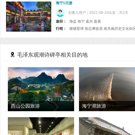
海宁1日游
去哪儿用户
2022-08-10出发
共3天
途径：
海盐 海宁 嘉兴 嘉善
行程：
毛泽东观潮诗碑亭相关目的地
西山公园旅游
海宁潮旅游