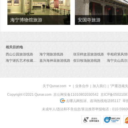
海宁博物馆旅游
安国寺旅游
相关目的地
西山公园旅游线路
海宁潮旅游线路
张宗样故居旅游线路
海宁谢氏艺术收藏馆旅游线路
嘉兴海神庙旅游线路
假日牧场旅游线路
关于Qunar.com
|
业务合作
|
加入我们
|
"严重违规
Copyright ©2021 Qunar.com
京公网安备11010802030542
京ICP备050210
去哪儿网投诉、咨询热线电话95117
举报
未成年人/违法和不良信息/算法推荐举报电话：010-59606