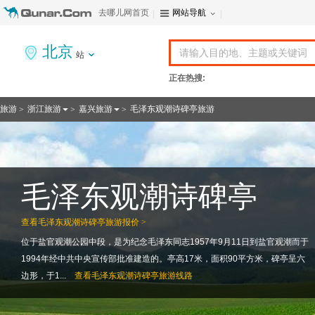
去哪儿网首页
网站导航
北京
站
正在热搜:
旅游
浙江旅游
嘉兴旅游
毛泽东观潮诗碑亭旅游
>
>
>
毛泽东观潮诗碑亭
查看
毛泽东观潮诗碑亭旅游报价 >
位于盐官观潮公园中段，是为纪念毛泽东同志1957年9月11日到盐官观潮而于
1994年经中共中央宣传部批准建造的。亭高17米，面积90平方米，碑亭呈六
边形，于1...
查看
毛泽东观潮诗碑亭旅游线路