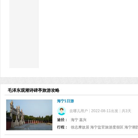
毛泽东观潮诗碑亭旅游攻略
海宁1日游
去哪儿用户
2022-08-11出发
共3天
途径：
海宁 嘉兴
行程：