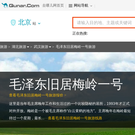
去哪儿网首页
网站导航
北京
站
正在热搜:
旅游
湖北旅游
武汉旅游
毛泽东旧居梅岭一号旅游
>
>
>
毛泽东旧居梅岭一号
查看
毛泽东旧居梅岭一号旅游报价 >
这里是当年毛主席晚年工作和生活过的一个比较隐秘的居所，1993年才正式
对外开放。梅岭是一个被毛主席称作“白云黄鹤的地方”。主席晚年在梅岭最短
待过一个星期，最长...
查看
毛泽东旧居梅岭一号旅游线路