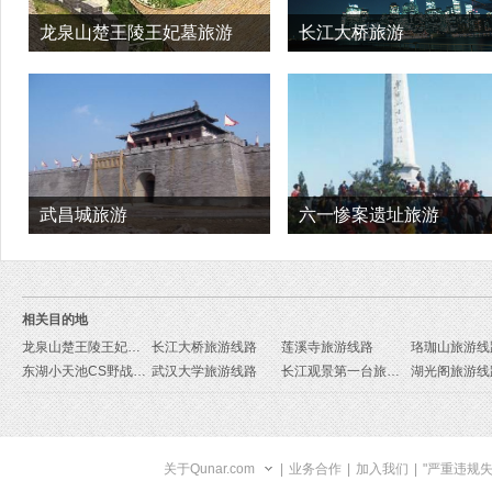
龙泉山楚王陵王妃墓旅游
长江大桥旅游
武昌城旅游
六一惨案遗址旅游
相关目的地
龙泉山楚王陵王妃墓旅游线路
长江大桥旅游线路
莲溪寺旅游线路
珞珈山旅游线
东湖小天池CS野战旅游线路
武汉大学旅游线路
长江观景第一台旅游线路
湖光阁旅游线
关于Qunar.com
|
业务合作
|
加入我们
|
"严重违规