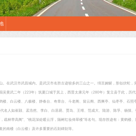
地
山。在武汉市武昌城内。是武汉市名胜古迹较多的三山之一。绵亘婉蜒，形似伏蛇，
国吴黄武二年（223年）筑夏口城于其上，西晋太康元年（280年）复立县于此，历
鹤楼、白云楼、八极楼、静春台、奇章台、斗老阁、留云阁、西爽亭、仙枣亭、石照亭
历代名人如崔颢、孟浩然、李白、白居易、贾岛、王维、范成大、陆游、陈孚、杨慎、
石，疏林带高阁”、“桃花深处暖云浮，隔树红妆倚翠楼”等名句。现存胜迹有：黄鹤楼
复的南楼（白云楼）及许多重要的石刻碑刻等。