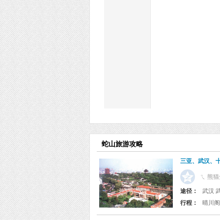
蛇山旅游攻略
三亚、武汉、十
ㄟ 熊猫
途径：
武汉 武
行程：