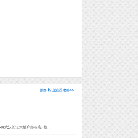
更多
蛇山旅游攻略
>>
晴川阁 龟山公园 古琴台 李记热干面(中山大道店) 古德寺 江汉路步行街 汉口江滩公园 莫泰168(武汉长江大桥户部巷店) 蔡林记(户部巷2店) 蛇山 黄鹤楼 武昌起义纪念馆 首义园市场 昙华林 珞珈山 武汉大学 楚河汉街 武汉长江大桥 武昌站 武当山 紫霄宫 泰常观 榔梅祠