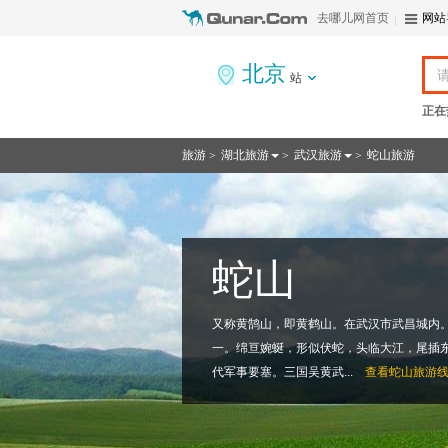
去哪儿网首页
网站
北京
站
正在
旅游
湖北旅游
武汉旅游
蛇山旅游
>
>
>
蛇山
又称黄鹄山，即黄鹤山。在武汉市武昌城内
一。绵亘婉蜒，形似伏蛇，头临大江，尾插
代军事要塞。三国吴黄武...
查看
蛇山旅游