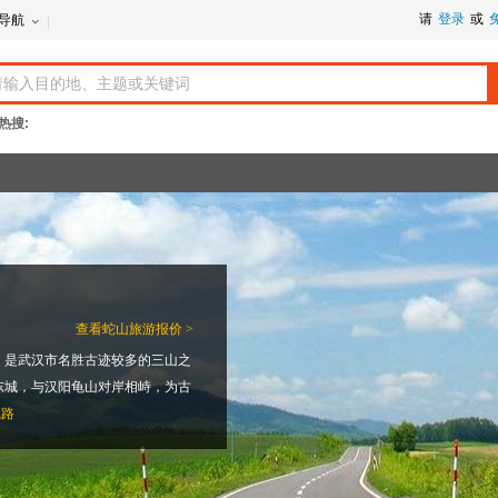
请
登录
或
导航
热搜:
查看
蛇山旅游报价 >
。是武汉市名胜古迹较多的三山之
东城，与汉阳龟山对岸相峙，为古
线路