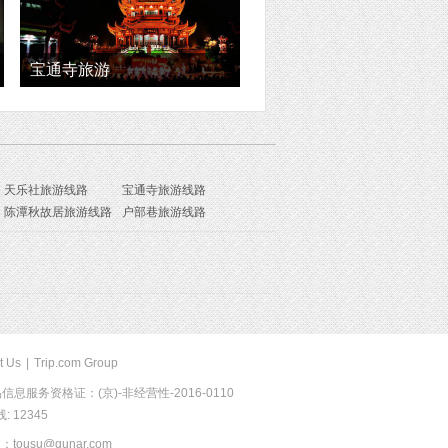
宝通寺旅游
天乐社旅游线路
宝通寺旅游线路
陈潭秋故居旅游线路
户部巷旅游线路
t Us
|
Trip.com Group
息服务资格证：(京)-非经营性-2016-0110
 12345
usu@qunar.com