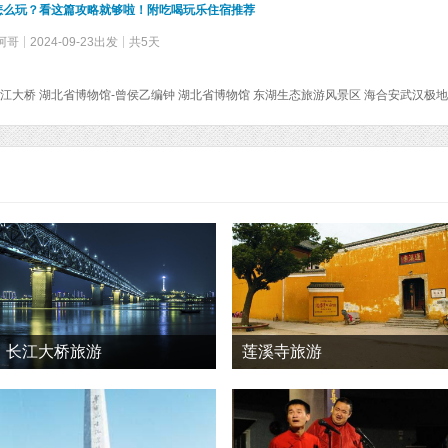
怎么玩？看这篇攻略就够啦！附吃喝玩乐住宿推荐
阿哥
2024-09-23出发
共5天
江大桥 湖北省博物馆-曾侯乙编钟 湖北省博物馆 东湖生态旅游风景区 海合安武汉极地
长江大桥旅游
莲溪寺旅游