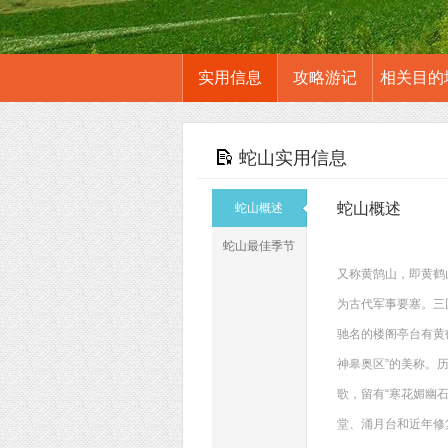
实用信息
攻略游记
相关目的
蛇山实用信息
蛇山概述
蛇山概述
蛇山最佳季节
又称黄鹄山，即黄鹤
为古代军事要塞。三
驰名的楼阁亭台有黄
神皋奥区”的美称。
歌，留有“寒花媚幽
堂、涌月台和近年修