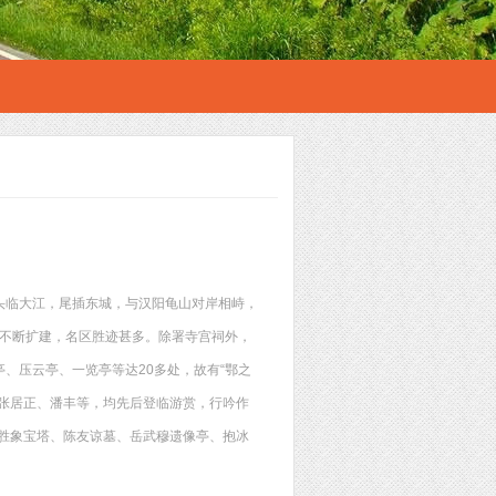
头临大江，尾插东城，与汉阳龟山对岸相峙，
代不断扩建，名区胜迹甚多。除署寺宫祠外，
、压云亭、一览亭等达20多处，故有“鄂之
张居正、潘丰等，均先后登临游赏，行吟作
、胜象宝塔、陈友谅墓、岳武穆遗像亭、抱冰