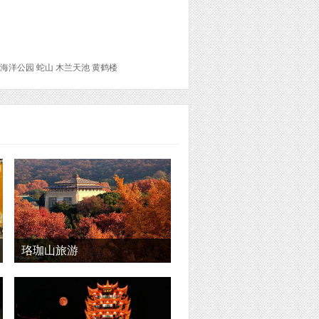
海洋公园 蛇山 木兰天池 黄鹤楼
珞珈山旅游