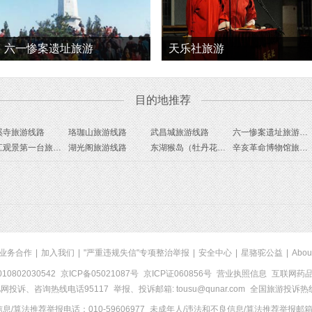
六一惨案遗址旅游
天乐社旅游
目的地推荐
溪寺旅游线路
珞珈山旅游线路
武昌城旅游线路
六一惨案遗址旅游线路
长江观景第一台旅游线路
湖光阁旅游线路
东湖猴岛（牡丹花展庙会）旅游线路
辛亥革命博物馆旅游线路
业务合作
|
加入我们
|
"严重违规失信"专项整治举报
|
安全中心
|
星骆驼公益
|
Abou
0802030542
京ICP备05021087号
京ICP证060856号
营业执照信息
互联网药品信
网投诉、咨询热线电话95117
举报、投诉邮箱: tousu@qunar.com
全国旅游投诉热线:
/算法推荐举报电话：010-59606977
未成年人/违法和不良信息/算法推荐举报邮箱：to