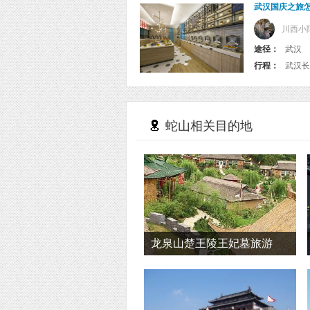
武汉国庆之旅
川西小
途径：
武汉
行程：
武汉长
蛇山相关目的地
龙泉山楚王陵王妃墓旅游