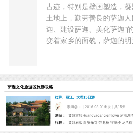
古迹，特别是壁画塑造，凝
土地上，勤劳善良的萨迦人
迦、建设萨迦、美化萨迦”
变着家乡的面貌，萨迦的明
萨迦文化旅游区旅游攻略
拉萨、丽江、大理15日游
素问@qq
2016-08-01出发
共15天
途径：
行程：