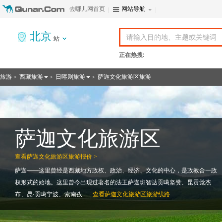
去哪儿网首页
网站导航
北京
站
正在热搜:
旅游
西藏旅游
日喀则旅游
萨迦文化旅游区旅游
>
>
>
萨迦文化旅游区
查看
萨迦文化旅游区旅游报价 >
萨迦——这里曾经是西藏地方政权、政治、经济、文化的中心，是政教合一政
权形式的始地。这里曾今出现过著名的法王萨迦班智达贡噶坚赞、昆贡觉杰
布、昆·贡噶宁波、索南孜...
查看
萨迦文化旅游区旅游线路