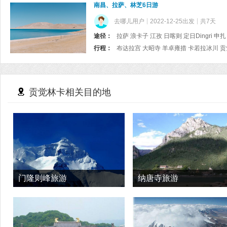
南昌、拉萨、林芝6日游
去哪儿用户
2022-12-25出发
共7天
途径：
拉萨 浪卡子 江孜 日喀则 定日Dingri 申扎
行程：
布达拉宫 大昭寺 羊卓雍措 卡若拉冰川 贡
贡觉林卡相关目的地
门隆则峰旅游
纳唐寺旅游