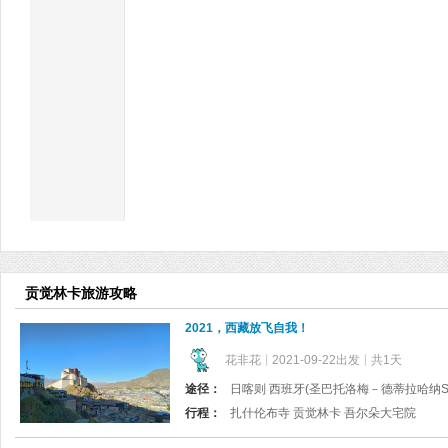
贡觉林卡旅游攻略
2021，西藏放飞自我！
花非花
2021-09-22出发
共1天
途径：
日喀则 西班牙(圣巴托洛梅－德蒂拉哈纳San Bart
行程：
扎什伦布寺 贡觉林卡 吾尔朵大宅院