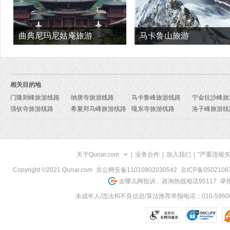
曲典尼玛尼姑庵旅游
马卡鲁山旅游
相关目的地
门隆则峰旅游线路
纳唐寺旅游线路
马卡鲁峰旅游线路
宁金抗沙峰旅
强钦寺旅游线路
希夏邦马峰旅游线路
嘎东寺旅游线路
洛子峰旅游线
关于Qunar.com
|
业务合作
|
加入我们
|
"严重违规
Copyright ©2021 Qunar.com
京公网安备11010802030542
京ICP备050210
去哪儿网投诉、咨询热线电话95117
举报
未成年人/违法和不良信息/算法推荐举报电话：010-59606