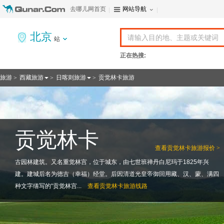
去哪儿网首页
网站导航
北京
站
正在热搜:
旅游
西藏旅游
日喀则旅游
贡觉林卡旅游
>
>
>
贡觉林卡
查看
贡觉林卡旅游报价 >
古园林建筑。又名重觉林宫，位于城东，由七世班禅丹白尼玛于1825年兴
建。建城后名为德吉（幸福）经堂。后因清道光皇帝御回用藏、汉、蒙、满四
种文字缮写的“贡觉林宫...
查看
贡觉林卡旅游线路