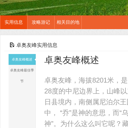
实用信息
攻略游记
相关目的地
卓奥友峰实用信息
卓奥友峰概述
卓奥友峰概述
卓奥友峰最佳季
卓奥友峰，海拔8201米，
节
28度的中尼边界上，山峰
日县境内，南侧属尼泊尔王
中， “乔”是神的意思，而“
神”。为什么这么叫它呢？