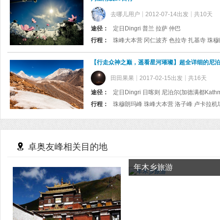
去哪儿用户
2012-07-14出发
共10天
途径：
定日Dingri 普兰 拉萨 仲巴
行程：
【行走众神之巅，遥看星河璀璨】超全详细的尼泊
田田果果
2017-02-15出发
共16天
途径：
定日Dingri 日喀则 尼泊尔(加德满都Kathm
行程：
珠穆朗玛峰 珠峰大本营 洛子峰 卢卡拉机
卓奥友峰相关目的地
年木乡旅游