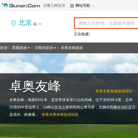
去哪儿网首页
网站导航
北京
站
正在热搜:
旅游
西藏旅游
日喀则旅游
卓奥友峰旅游
>
>
>
卓奥友峰
查看
卓奥友峰旅游报价 >
卓奥友峰，海拔8201米，是世界排名第六位的高峰。位于东经86.6度，北纬
28度的中尼边界上，山峰以东北山脊和西南山脊为界，北侧在西藏自治区定日
县境内，南侧属...
查看
卓奥友峰旅游线路