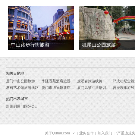
中山路步行街旅游
狐尾山公园旅游
相关目的地
厦门中山公园旅游线路
华廷香苑酒店旅游线路
虎溪岩旅游线路
君巍艺术馆旅游线路
厦门市博物馆新馆旅游线路
厦门风筝冲浪培训基地旅游线路
曾厝垵旅游线
热门出发城市
郑州到厦门国际会议中心旅游报价
关于Qunar.com
|
业务合作
|
加入我们
|
"严重违规