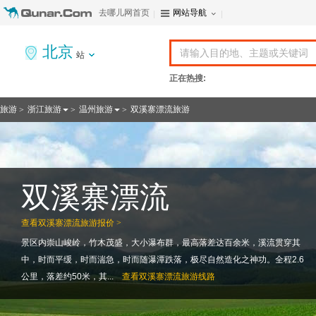
去哪儿网首页
网站导航
北京
站
正在热搜:
旅游
浙江旅游
温州旅游
双溪寨漂流旅游
>
>
>
双溪寨漂流
查看
双溪寨漂流旅游报价 >
景区内崇山峻岭，竹木茂盛，大小瀑布群，最高落差达百余米，溪流贯穿其
中，时而平缓，时而湍急，时而随瀑潭跌落，极尽自然造化之神功。全程2.6
公里，落差约50米，其...
查看
双溪寨漂流旅游线路