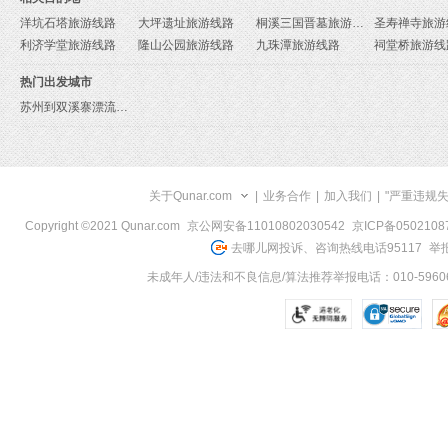
洋坑石塔旅游线路
大坪遗址旅游线路
桐溪三国晋墓旅游线路
圣寿禅寺旅游
利济学堂旅游线路
隆山公园旅游线路
九珠潭旅游线路
祠堂桥旅游线
热门出发城市
苏州到双溪寨漂流旅游报价
关于Qunar.com
|
业务合作
|
加入我们
|
"严重违规
Copyright ©2021 Qunar.com
京公网安备11010802030542
京ICP备050210
去哪儿网投诉、咨询热线电话95117
举报
未成年人/违法和不良信息/算法推荐举报电话：010-59606