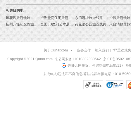
相关目的地
琼花观旅游线路
卢氏盐商住宅旅游线路
东门遗址旅游线路
个园旅游线路
扬州八怪纪念馆旅游线路
全国3D魔幻艺术展扬州站旅游线路
荷花池公园旅游线路
朱自清故居旅
关于Qunar.com
|
业务合作
|
加入我们
|
"严重违规
Copyright ©2021 Qunar.com
京公网安备11010802030542
京ICP备050210
去哪儿网投诉、咨询热线电话95117
举报
未成年人/违法和不良信息/算法推荐举报电话：010-59606