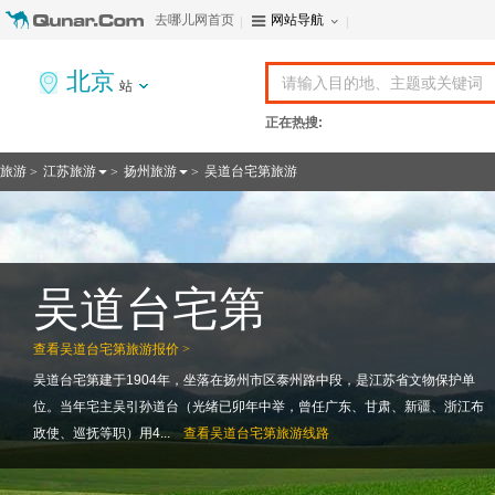
去哪儿网首页
网站导航
北京
站
正在热搜:
旅游
江苏旅游
扬州旅游
吴道台宅第旅游
>
>
>
吴道台宅第
查看
吴道台宅第旅游报价 >
吴道台宅第建于1904年，坐落在扬州市区泰州路中段，是江苏省文物保护单
位。当年宅主吴引孙道台（光绪已卯年中举，曾任广东、甘肃、新疆、浙江布
政使、巡抚等职）用4...
查看
吴道台宅第旅游线路