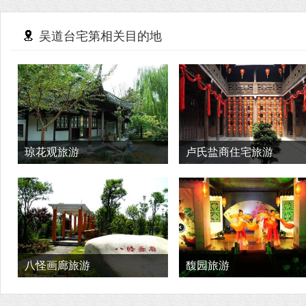
吴道台宅第相关目的地
琼花观旅游
卢氏盐商住宅旅游
八怪画廊旅游
馥园旅游