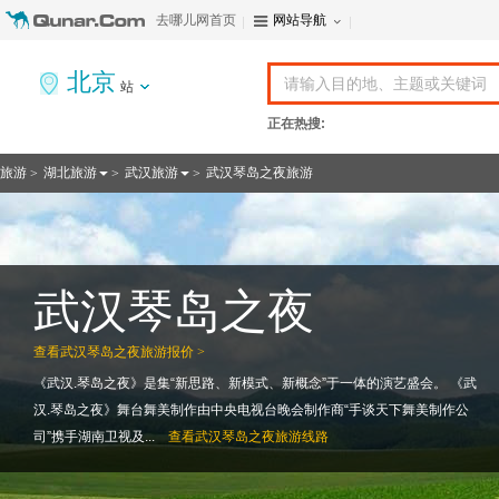
去哪儿网首页
网站导航
北京
站
正在热搜:
旅游
湖北旅游
武汉旅游
武汉琴岛之夜旅游
>
>
>
武汉琴岛之夜
查看
武汉琴岛之夜旅游报价 >
《武汉.琴岛之夜》是集“新思路、新模式、新概念”于一体的演艺盛会。 《武
汉.琴岛之夜》舞台舞美制作由中央电视台晚会制作商“手谈天下舞美制作公
司”携手湖南卫视及...
查看
武汉琴岛之夜旅游线路