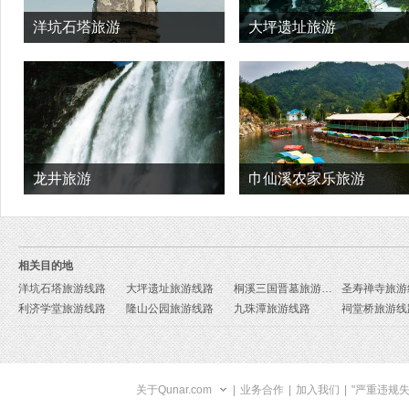
洋坑石塔旅游
大坪遗址旅游
龙井旅游
巾仙溪农家乐旅游
相关目的地
洋坑石塔旅游线路
大坪遗址旅游线路
桐溪三国晋墓旅游线路
圣寿禅寺旅游
利济学堂旅游线路
隆山公园旅游线路
九珠潭旅游线路
祠堂桥旅游线
关于Qunar.com
|
业务合作
|
加入我们
|
"严重违规