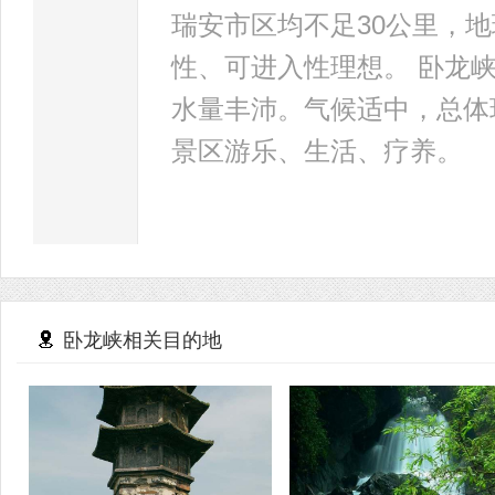
瑞安市区均不足30公里，
性、可进入性理想。 卧龙
水量丰沛。气候适中，总体
景区游乐、生活、疗养。
卧龙峡相关目的地