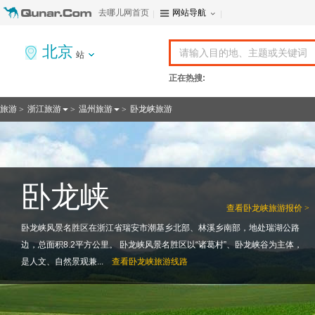
去哪儿网首页
网站导航
北京
站
正在热搜:
旅游
浙江旅游
温州旅游
卧龙峡旅游
>
>
>
卧龙峡
查看
卧龙峡旅游报价 >
卧龙峡风景名胜区在浙江省瑞安市潮基乡北部、林溪乡南部，地处瑞湖公路
边，总面积8.2平方公里。 卧龙峡风景名胜区以“诸葛村”、卧龙峡谷为主体，
是人文、自然景观兼...
查看
卧龙峡旅游线路