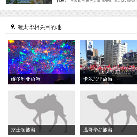
行程：
渥太华相关目的地
维多利亚旅游
卡尔加里旅游
京士顿旅游
温哥华岛旅游