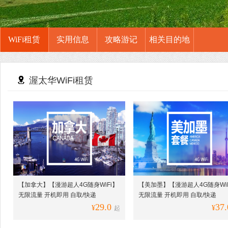
WiFi租赁
实用信息
攻略游记
相关目的地
渥太华WiFi租赁
【加拿大】【漫游超人4G随身WiFi】
【美加墨】【漫游超人4G随身WiF
无限流量 开机即用 自取/快递
无限流量 开机即用 自取/快递
29.0
37.
¥
¥
起