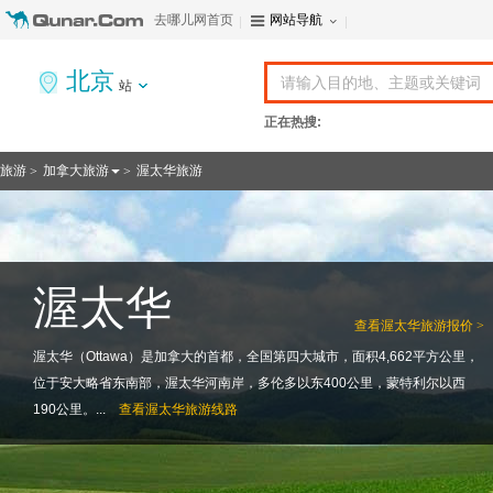
去哪儿网首页
网站导航
北京
站
正在热搜:
旅游
加拿大旅游
渥太华旅游
>
>
渥太华
查看
渥太华旅游报价 >
渥太华（Ottawa）是加拿大的首都，全国第四大城市，面积4,662平方公里，
位于安大略省东南部，渥太华河南岸，多伦多以东400公里，蒙特利尔以西
190公里。...
查看
渥太华旅游线路