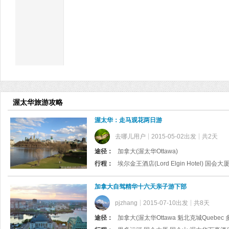
渥太华旅游攻略
渥太华：走马观花两日游
去哪儿用户
2015-05-02出发
共2天
途径：
加拿大(渥太华Ottawa)
行程：
加拿大自驾精华十六天亲子游下部
pjzhang
2015-07-10出发
共8天
途径：
加拿大(渥太华Ottawa 魁北克城Quebec 多伦