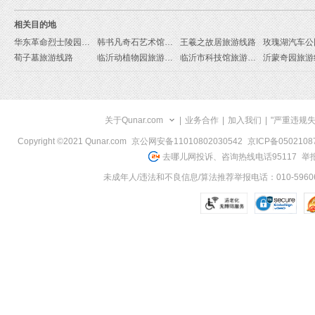
相关目的地
华东革命烈士陵园旅游线路
韩书凡奇石艺术馆旅游线路
王羲之故居旅游线路
荀子墓旅游线路
临沂动植物园旅游区旅游线路
临沂市科技馆旅游线路
沂蒙奇园旅游
关于Qunar.com
|
业务合作
|
加入我们
|
"严重违规
Copyright ©2021 Qunar.com
京公网安备11010802030542
京ICP备050210
去哪儿网投诉、咨询热线电话95117
举报
未成年人/违法和不良信息/算法推荐举报电话：010-59606