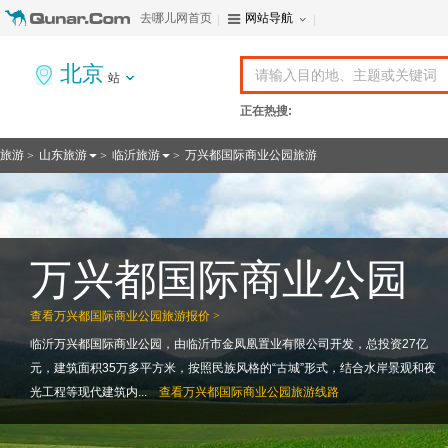
去哪儿网首页
网站导航
北京
站
正在热搜:
旅游
山东旅游
临沂旅游
万兴都国际商业公园旅游
>
>
>
万兴都国际商业公园
查看
万兴都国际商业公园旅游报价 >
临沂万兴都国际商业公园，由临沂市金凤凰置业有限公司开发，总投资27亿
元，建筑面积35万多平方米，按照民族风格的“古城”形式，结合水岸景观和夜
光工程等现代建筑内...
查看
万兴都国际商业公园旅游线路