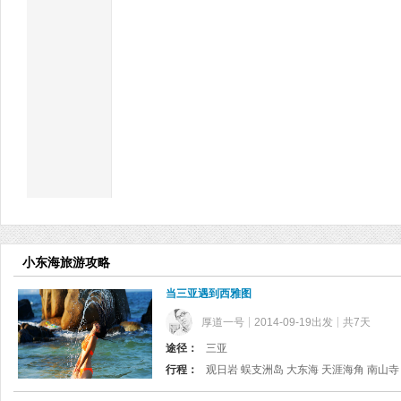
小东海旅游攻略
当三亚遇到西雅图
厚道一号
2014-09-19出发
共7天
途径：
三亚
行程：