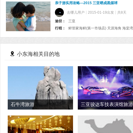
亲子游实用攻略—2015 三亚晒成黒煤球
去哪儿用户
2015-01-19出发
共8天
途径：
三亚
行程：
小东海相关目的地
石牛湾旅游
三亚骏达车技表演馆旅游