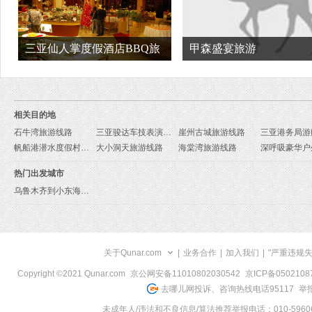
三亚仙人掌度假酒店BBQ旅
甲森盛宴旅游
游
相关目的地
石牛湾旅游线路
三亚骏达车技表演馆旅游线路
崖州古城旅游线路
帆船港潜水度假村旅游线路
大小洞天旅游线路
海棠湾旅游线路
热门出发城市
乌鲁木齐到小东海旅游报价
关于Qunar.com
|
业务合作
|
加入我们
|
"严重违规
Copyright ©2021 Qunar.com
京公网安备11010802030542
京ICP备050210
去哪儿网投诉、咨询热线电话95117
举报
未成年人/违法和不良信息/算法推荐举报电话：010-59606