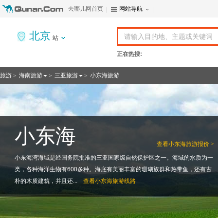
去哪儿网首页
网站导航
北京
站
正在热搜:
旅游
海南旅游
三亚旅游
小东海旅游
>
>
>
小东海
查看
小东海旅游报价 >
小东海湾海域是经国务院批准的三亚国家级自然保护区之一。海域的水质为一
类，各种海洋生物有600多种。海底有美丽丰富的珊瑚族群和热带鱼，还有古
朴的木质建筑，并且还...
查看
小东海旅游线路