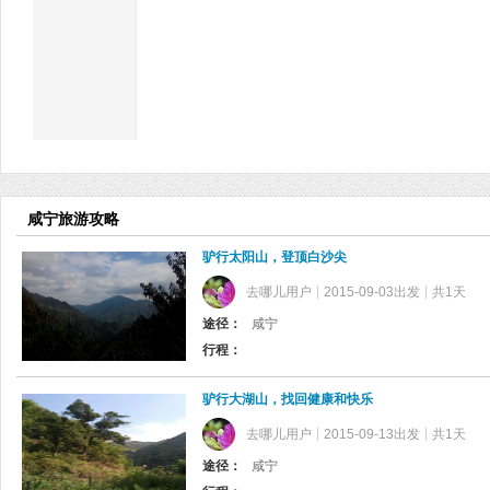
咸宁旅游攻略
驴行太阳山，登顶白沙尖
去哪儿用户
2015-09-03出发
共1天
途径：
咸宁
行程：
驴行大湖山，找回健康和快乐
去哪儿用户
2015-09-13出发
共1天
途径：
咸宁