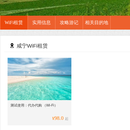
WiFi租赁
实用信息
攻略游记
相关目的地
咸宁WiFi租赁
测试使用：代办代购 （Wi-Fi）
98.0
¥
起