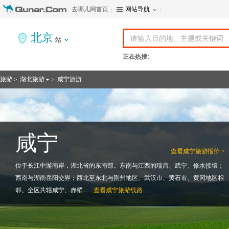
去哪儿网首页
网站导航
北京
站
正在热搜:
旅游
湖北旅游
咸宁旅游
>
>
咸宁
查看
咸宁旅游报价 >
位于长江中游南岸，湖北省的东南部。东南与江西的瑞昌、武宁、修水接壤；
西南与湖南岳阳交界；西北至东北与荆州地区、武汉市、黄石市、黄冈地区相
邻。全区共辖咸宁、赤壁...
查看
咸宁旅游线路