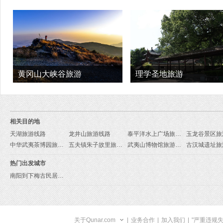
黄冈山大峡谷旅游
理学圣地旅游
相关目的地
天湖旅游线路
龙井山旅游线路
泰平洋水上广场旅游线路
玉龙谷景区旅
中华武夷茶博园旅游线路
五夫镇朱子故里旅游线路
武夷山博物馆旅游线路
古汉城遗址旅
热门出发城市
南阳到下梅古民居旅游报价
关于Qunar.com
|
业务合作
|
加入我们
|
"严重违规