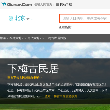
去哪儿网首页
网站导航
北京
站
正在热搜:
旅游
福建旅游
南平旅游
下梅古民居旅游
>
>
>
下梅古民居
查看
下梅古民居旅游报价 >
下梅古民居，是武夷山世界文化遗产地的组成部分，它距国家旅游度假区仅8
公里。下梅古村位于武夷山市区东南十二公里处，历史悠久，人文荟萃，明清
风格的古民居集砖雕、石...
查看
下梅古民居旅游线路