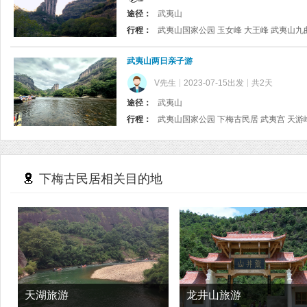
途径：
武夷山
行程：
武夷山两日亲子游
V先生
2023-07-15出发
共2天
途径：
武夷山
行程：
下梅古民居相关目的地
天湖旅游
龙井山旅游