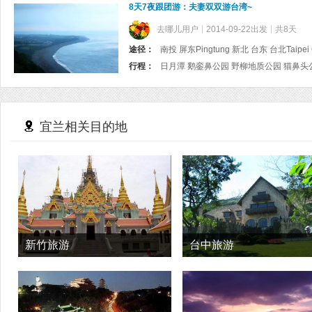
8天7夜跟团游：夫妻双双游台湾~
去哪儿用户
2014-09-22出发
共8天
途径：
南投 屏东Pingtung 新北 台东 台北Taipe
行程：
宜兰相关目的地
新竹旅游
台中旅游