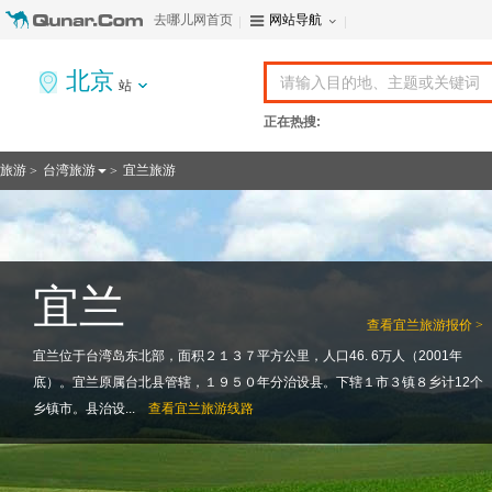
去哪儿网首页
网站导航
北京
站
正在热搜:
旅游
台湾旅游
宜兰旅游
>
>
宜兰
查看
宜兰旅游报价 >
宜兰位于台湾岛东北部，面积２１３７平方公里，人口46. 6万人（2001年
底）。宜兰原属台北县管辖，１９５０年分治设县。下辖１市３镇８乡计12个
乡镇市。县治设...
查看
宜兰旅游线路