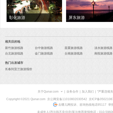
彰化旅游
屏东旅游
相关目的地
新竹旅游线路
台中旅游线路
苗栗旅游线路
淡水旅游线路
台北旅游线路
金门旅游线路
台南旅游线路
南投旅游线路
热门出发城市
长春到宜兰旅游报价
关于Qunar.com
|
业务合作
|
加入我们
|
"严重违规
Copyright ©2021 Qunar.com
京公网安备11010802030542
京ICP备050210
去哪儿网投诉、咨询热线电话95117
举报
未成年人/违法和不良信息/算法推荐举报电话：010-59606