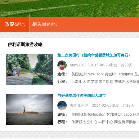
攻略游记
相关目的地
伊利诺斯旅游攻略
第二次美国行（纽约华盛顿费城芝加哥黄石）
anny1103
2015-06-29出发
共29天
途径：
美国(纽约New York 费城Philadelphia 芝
行程：
与好基友结伴游美国四大城市
去哪儿用户
2014-02-03出发
共12天
途径：
美国(休斯顿Houston 芝加哥Chicago 纽约N
行程：