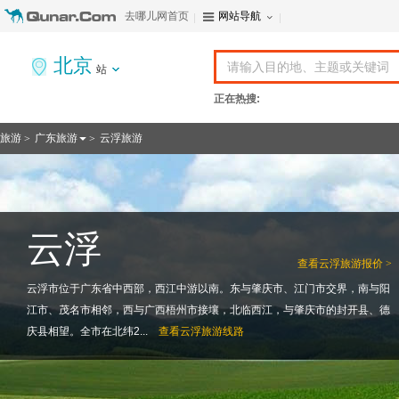
去哪儿网首页
网站导航
北京
站
正在热搜:
旅游
广东旅游
云浮旅游
>
>
云浮
查看
云浮旅游报价 >
云浮市位于广东省中西部，西江中游以南。东与肇庆市、江门市交界，南与阳
江市、茂名市相邻，西与广西梧州市接壤，北临西江，与肇庆市的封开县、德
庆县相望。全市在北纬2...
查看
云浮旅游线路