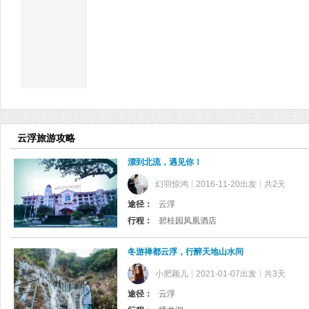
云浮旅游攻略
漂到北流，遇见你！
幻羽惊鸿
2016-11-20出发
共2天
途径：
云浮
行程：
碧桂园凤凰酒店
冬游禅都云浮，行醉天地山水间
小肥颖儿
2021-01-07出发
共3天
途径：
云浮