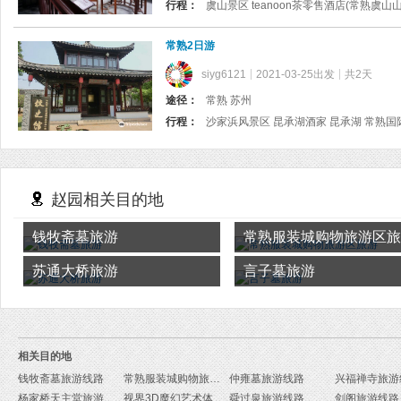
行程：
虞山景区 teanoon茶零售酒店(常熟虞山
常熟2日游
siyg6121
2021-03-25出发
共2天
途径：
常熟 苏州
行程：
沙家浜风景区 昆承湖酒家 昆承湖 常熟国
赵园相关目的地
钱牧斋墓旅游
常熟服装城购物旅游区旅
苏通大桥旅游
言子墓旅游
相关目的地
钱牧斋墓旅游线路
常熟服装城购物旅游区旅游线路
仲雍墓旅游线路
兴福禅寺旅游
杨家桥天主堂旅游线路
视界3D魔幻艺术体验馆旅游线路
舜过泉旅游线路
剑阁旅游线路