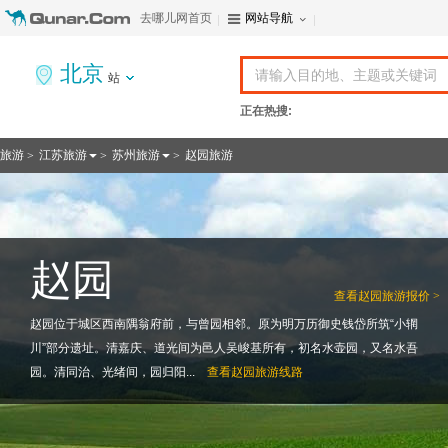
去哪儿网首页
网站导航
北京
站
正在热搜:
旅游
江苏旅游
苏州旅游
赵园旅游
>
>
>
赵园
查看
赵园旅游报价 >
赵园位于城区西南隅翁府前，与曾园相邻。原为明万历御史钱岱所筑“小辋
川”部分遗址。清嘉庆、道光间为邑人吴峻基所有，初名水壶园，又名水吾
园。清同治、光绪间，园归阳...
查看
赵园旅游线路