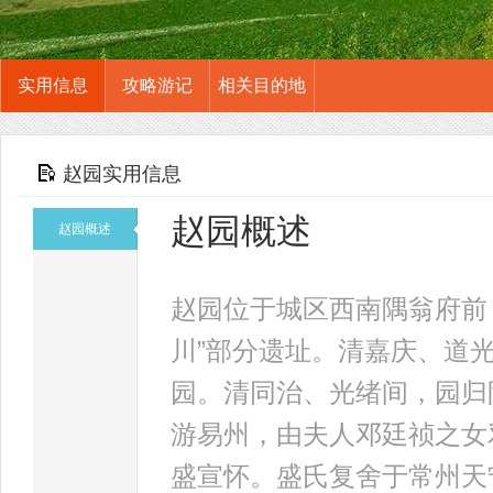
实用信息
攻略游记
相关目的地
赵园实用信息
赵园概述
赵园概述
赵园位于城区西南隅翁府前
川”部分遗址。清嘉庆、道
园。清同治、光绪间，园归
游易州，由夫人邓廷祯之女
盛宣怀。盛氏复舍于常州天