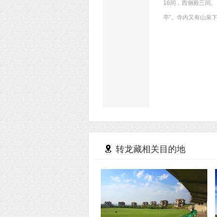
16间，西侧殿三间
亭”。寺内又有山泉
转龙藏相关目的地