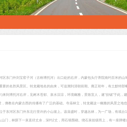
河区东门外刘宝窑子河（古称博托河）出口处的右岸，内蒙包头疗养院南约百米的山
重要的名胜风景区。转龙藏地名的由来，可追溯到清朝前期。雍正初年，有土默特部
26年)来到博托河右岸，见树木苍郁、泉水淙淙，环境幽雅，景致宜人，遂“挂锡”于此，
隆)之世，佛教在内蒙古西的传播有了广泛的基础。寺庙林立，转龙藏这一幽雅的风景之
位于东河区东门外东北行里许的小山坡上。该庙盛时，穿越丛林，为一广场，有戏台
进入山门，林荫下一泉直径丈余，深约2丈，用石墙围砌。绕石泉拾级而上，有一座牌楼