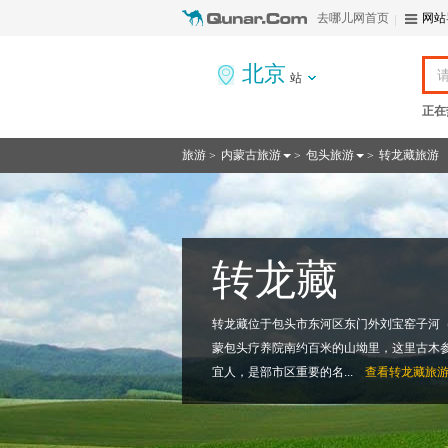
去哪儿网首页
网站
北京
站
正在
旅游
内蒙古旅游
包头旅游
转龙藏旅游
>
>
>
转龙藏
转龙藏位于包头市东河区东门外刘宝窑子河
蒙包头疗养院南约百米的山坳里，这里古木
宜人，是部市区重要的名...
查看
转龙藏旅