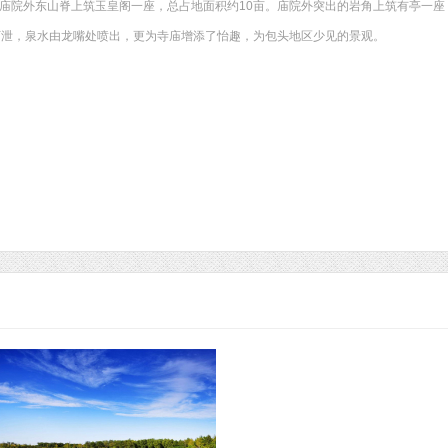
。庙院外东山脊上筑玉皇阁一座，总占地面积约10亩。庙院外突出的岩角上筑有亭一座
下泄，泉水由龙嘴处喷出，更为寺庙增添了怡趣，为包头地区少见的景观。