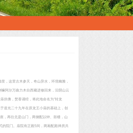
坳里，这里古木参天，奇山异水，环境幽雅，
喇嘛阿尔万曲力木自西藏进修回来，沿阴山云
建庙供佛，焚香诵经，将此地命名为“转龙
地也于道光二十九年在原龙王小庙的基础上，创
1座，再往北是山门，两侧配以钟、鼓楼，山
式的院门。庙院有正殿5间，两厢配殿禅房共