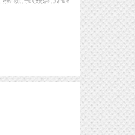
，凭亭栏远眺，可望见黄河如带，故名“望河