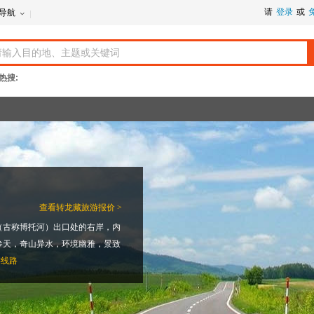
请
登录
或
导航
热搜:
查看
转龙藏旅游报价 >
（古称博托河）出口处的右岸，内
参天，奇山异水，环境幽雅，景致
游线路