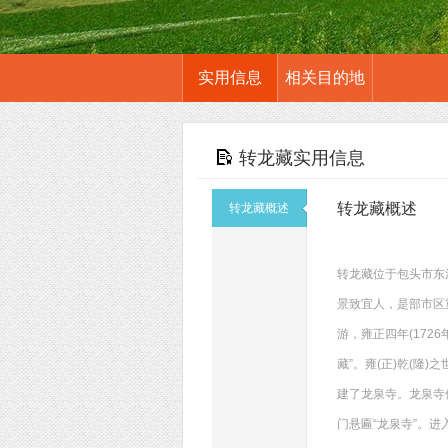
实用信息
相关目的地
转龙藏实用信息
转龙藏概述
转龙藏概述
转龙藏位于包头市东
景致宜人，是部市区
游，雍正四年(17
藏”。雍(正)乾(
建了龙泉寺。龙泉寺
门悬匾“龙泉寺”。