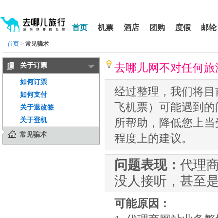
请
提
提
按
示:
示:
shift+enter
您
您
进
首页
机票
酒店
团购
度假
邮轮
入
已
已
去
进
离
首页
>
常见骗术
哪
入
开
网
网
网
智
能
去哪儿网不对任何旅
关于订票
站
站
导
导
导
盲
如何订票
航
航
语
经过整理，我们将目
音
区,
区
如何支付
引
本
飞机票）可能遇到的
导
关于退改签
区
模
域
式
关于登机
所帮助，降低您上当
含
常见骗术
程度上的建议。
有
5
个
问题表现：
代理
模
块,
没人接听，甚至
按
下
Tab
可能原因：
键
浏