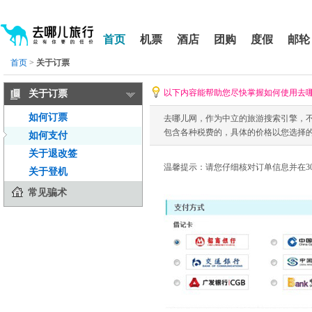
请
提
提
按
示:
示:
shift+enter
您
您
进
首页
机票
酒店
团购
度假
邮轮
入
已
已
去
进
离
首页
>
关于订票
哪
入
开
网
网
网
智
能
以下内容能帮助您尽快掌握如何使用去
关于订票
站
站
导
导
导
盲
如何订票
去哪儿网，作为中立的旅游搜索引擎，
航
航
语
音
区,
区
包含各种税费的，具体的价格以您选择
如何支付
引
本
导
关于退改签
区
模
温馨提示：请您仔细核对订单信息并在3
域
式
关于登机
含
常见骗术
有
5
个
模
块,
按
下
Tab
键
浏