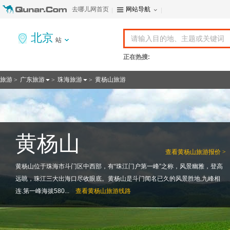
去哪儿网首页
网站导航
北京
站
正在热搜:
旅游
广东旅游
珠海旅游
黄杨山旅游
>
>
>
黄杨山
查看
黄杨山旅游报价 >
黄杨山位于珠海市斗门区中西部，有“珠江门户第一峰”之称，风景幽雅，登高
远眺，珠江三大出海口尽收眼底。黄杨山是斗门闻名已久的风景胜地,九峰相
连.第一峰海拔580...
查看
黄杨山旅游线路