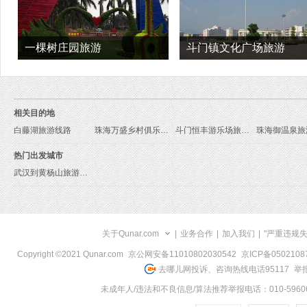
一棵树庄园旅游
斗门镇文化广场旅游
相关目的地
白藤湖旅游线路
珠海万盛乡村俱乐部旅游线路
斗门恒丰游乐场旅游线路
珠海御温泉旅
热门出发城市
武汉到黄杨山旅游报价
关于Qunar.com
|
业务合作
|
加入我们
|
"严重违规
Copyright ©2021 Qunar.com
京公网安备11010802030542
京ICP备050210
去哪儿网投诉、咨询热线电话95117
举报
未成年人/违法和不良信息/算法推荐举报电话：010-59606