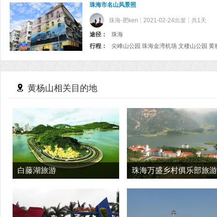
珠海市名山风景照
珠海-肥ken
2021-02-24出发
共1天
途径：
珠海
行程：
尖峰山公园 珠海金湾机场 文楼山公园 黄
黄杨山相关目的地
白藤湖旅游
珠海万盛乡村俱乐部旅游