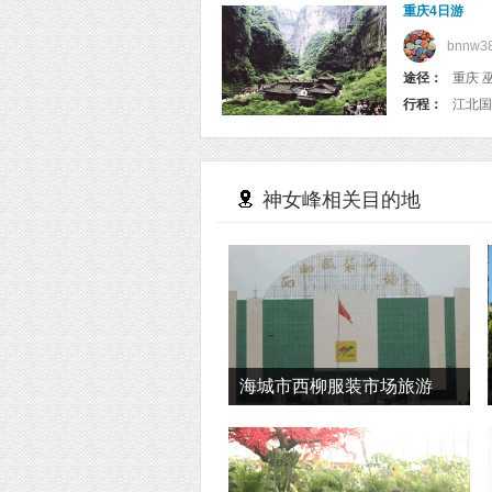
重庆4日游
bnnw3
途径：
重庆 
行程：
神女峰相关目的地
海城市西柳服装市场旅游