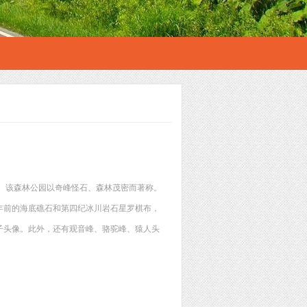
0座。该森林公园以奇峰怪石、森林茂密而著称。
年前的海底礁石和第四纪冰川岩石星罗棋布，
子头像。此外，还有观音峰、骆驼峰、猿人头