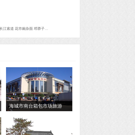
江北国际机场 磁器口古镇 陈昌银麻花(一店) 解放碑步行街 洪崖洞商业街 洪崖洞异国美食街 长江索道 花市豌杂面 邓莽子老火锅 珮姐老火锅(较场口店) 重庆刘一手火锅(解放碑江景店) 巴九门冰火九宫格老火锅 神女峰 巫峡 西陵峡风景区 仙女山国家森林公园 天福官驿 武隆天坑地缝国家地质公园 武隆天生三桥 小寨天坑风景区 龙水峡地缝 芙蓉洞
海城市南台箱包市场旅游