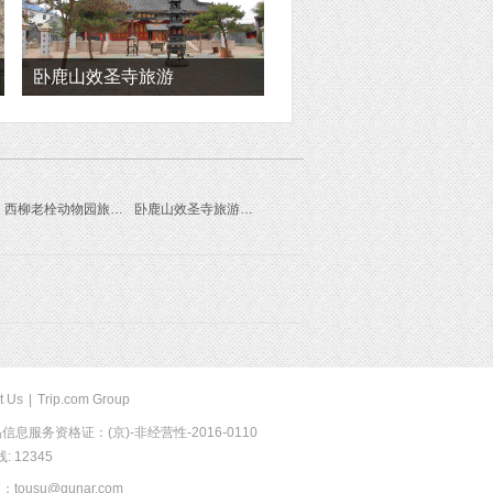
卧鹿山效圣寺旅游
西柳老栓动物园旅游线路
卧鹿山效圣寺旅游线路
t Us
|
Trip.com Group
息服务资格证：(京)-非经营性-2016-0110
 12345
usu@qunar.com