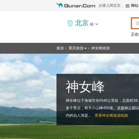
去哪儿网首页
网站
北京
站
正在
旅游
重庆旅游
神女峰旅游
>
>
神女峰
神女峰位于海城市东约40公里处，总面积38.
多个景点，有大小山峰450座。该森林公园
内的仙人洞是...
查看
神女峰旅游线路