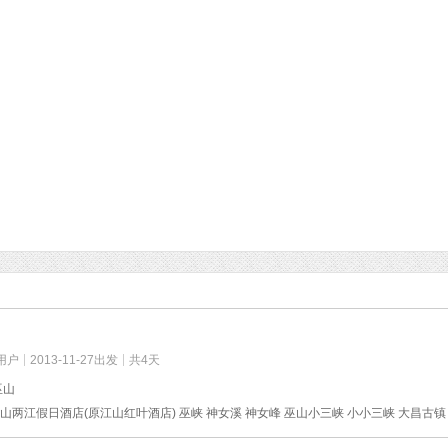
用户
2013-11-27出发
共4天
巫山
山两江假日酒店(原江山红叶酒店) 巫峡 神女溪 神女峰 巫山小三峡 小小三峡 大昌古镇