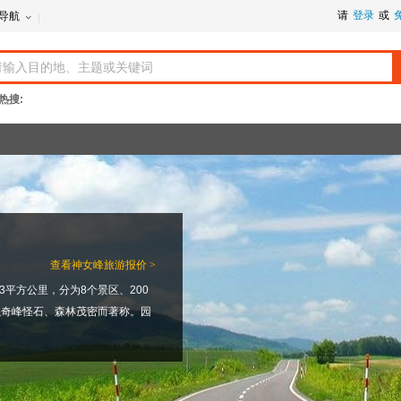
请
登录
或
导航
热搜:
查看
神女峰旅游报价 >
3平方公里，分为8个景区、200
以奇峰怪石、森林茂密而著称。园