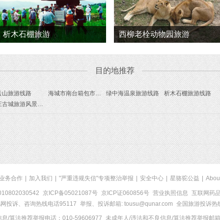
析木石棚旅游
西柳老栓动物园旅游
目的地推荐
云山旅游线路
海城市南台箱包市场旅游线路
绿中海温泉旅游线路
析木石棚旅游线路
牛庄古城旅游风景区旅游线路
业务合作
|
加入我们
|
"严重违规失信"专项整治举报
|
安全中心
|
星骆驼公益
|
Abou
0802030542
京ICP备05021087号
京ICP证060856号
营业执照信息
互联网药品信
网投诉、咨询热线电话95117
举报、投诉邮箱: tousu@qunar.com
全国旅游投诉热线:
/算法推荐举报电话：010-59606977
未成年人/违法和不良信息/算法推荐举报邮箱：to