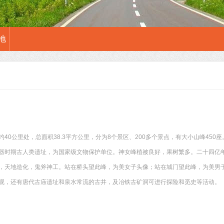
地
40公里处，总面积38.3平方公里，分为8个景区、200多个景点，有大小山峰45
器时期古人类遗址，为国家级文物保护单位。神女峰植被良好，果树繁多。二十四亿
，天地造化，鬼斧神工。站在桥头望此峰，为美女子头像；站在城门望此峰，为美男
观，还有唐代古庙遗址和泉水常流的古井，及冶铁古矿洞可进行探险和觅史等活动。