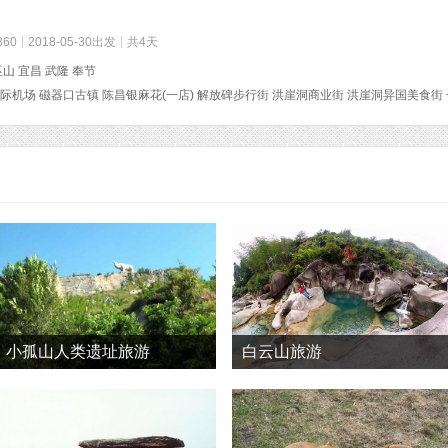
860
2018-05-30出发
共4天
巫山 宜昌 武隆 奉节
小孤山人类遗址旅游
白云山旅游