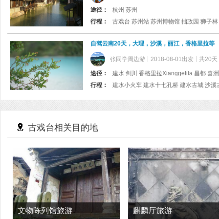
途径：
杭州 苏州
行程：
自驾云南20天，大理，沙溪，丽江，香格里拉等
张同学周边游
2018-08-01出发
共20天
途径：
建水 剑川 香格里拉Xianggelila 昌都 喜
行程：
古戏台相关目的地
文物陈列馆旅游
麒麟厅旅游