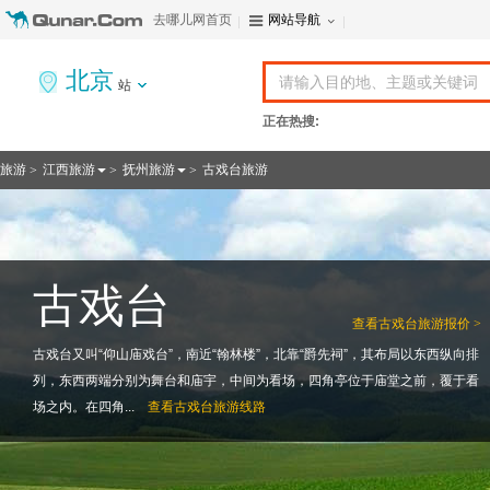
去哪儿网首页
网站导航
北京
站
正在热搜:
旅游
江西旅游
抚州旅游
古戏台旅游
>
>
>
古戏台
查看
古戏台旅游报价 >
古戏台又叫“仰山庙戏台”，南近“翰林楼”，北靠“爵先祠”，其布局以东西纵向排
列，东西两端分别为舞台和庙宇，中间为看场，四角亭位于庙堂之前，覆于看
场之内。在四角...
查看
古戏台旅游线路