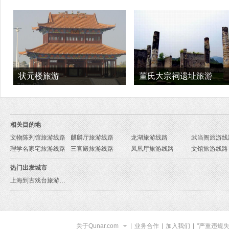
状元楼旅游
董氏大宗祠遗址旅游
相关目的地
文物陈列馆旅游线路
麒麟厅旅游线路
龙湖旅游线路
武当阁旅游线
理学名家宅旅游线路
三官殿旅游线路
凤凰厅旅游线路
文馆旅游线路
热门出发城市
上海到古戏台旅游报价
关于Qunar.com
|
业务合作
|
加入我们
|
"严重违规