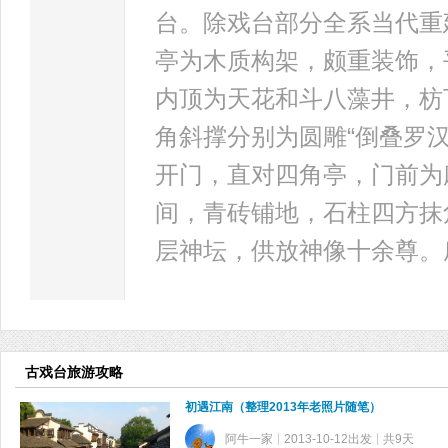
台。除戏台部分全系当代重
亭为木质构架，颇重装饰，
内顶为天花和斗八藻井，枋
角斜撑分别为圆雕“倒叠罗
开门，直对四角亭，门前为
间，青砖铺地，石柱四方抹
层神坛，供放神像十余尊。
古戏台旅游攻略
初遇江南（整理2013年老照片随笔）
阿牛一家
2013-10-12出发
共9天