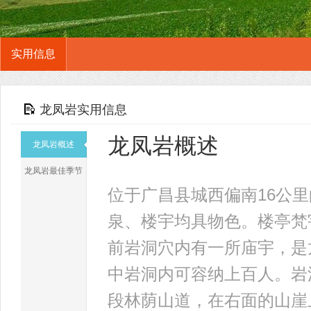
实用信息
龙凤岩实用信息
龙凤岩概述
龙凤岩概述
龙凤岩最佳季节
位于广昌县城西偏南16公
泉、楼宇均具物色。楼亭梵
前岩洞穴内有一所庙宇，是
中岩洞内可容纳上百人。岩
段林荫山道，在右面的山崖