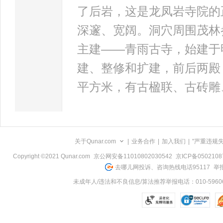
了后岩，这是龙凤岩寺院的
深邃、宽阔。洞穴周围茂林
主建——青雨古寺，始建于
建、整修和扩建，前后两殿
平方米，有古楹联、古砖雕
关于Qunar.com
|
业务合作
|
加入我们
|
"严重违规
Copyright ©2021 Qunar.com
京公网安备11010802030542
京ICP备050210
去哪儿网投诉、咨询热线电话95117
举报
未成年人/违法和不良信息/算法推荐举报电话：010-59606