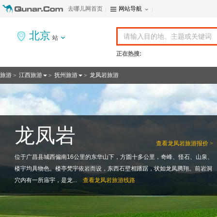
去哪儿网首页
网站导航
北京
站
正在热搜:
旅游
江西旅游
抚州旅游
龙凤岩旅游
>
>
>
龙凤岩
查看
龙凤岩旅游报价 >
位于广昌县城西偏南16公里的东华山下，方圆十多公里，奇峰、怪石、山泉、
楼宇均具物色。楼亭梵宇依岩而设，东西石壁相蹯踞，状如龙凤腾翔。前岩洞
穴内有一所庙宇，是龙...
查看
龙凤岩旅游线路