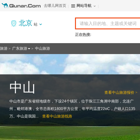
去哪儿网首页
网站导航
北京
站
正在热搜:
旅游
广东旅游
中山旅游
>
>
中山
查看
中山旅游报价 >
中山市是广东省辖地级市，下设24个镇区，位于珠江三角洲中南部，北连广
州，毗邻港澳，全市总面积1800平方公里，年平均温度22oC，户籍人口135
万。中山是我国...
查看
中山旅游线路