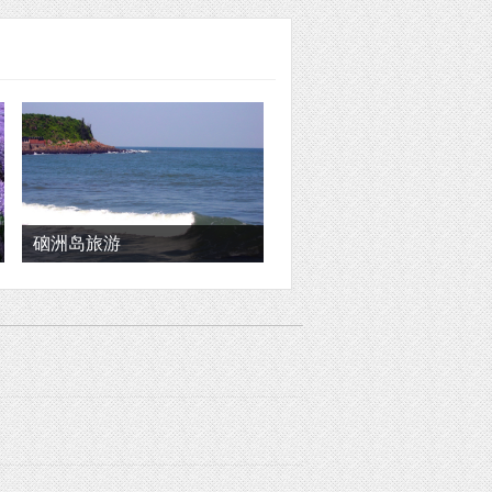
硇洲岛旅游