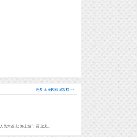
更多
金鹿园旅游攻略
>>
四姐牛杂 喜盈门糖水店 包记天然鱼仔汤 黄记煌三汁焖锅(凯德店) 金稻园砂锅粥 鑫记猪肚鸡(人民大道店) 海上城市 霞山观海长廊 一休咖喱屋(海宁店) 今生源炖品(海昌店) 广州湾法国公使署旧址 东海岛 湖光岩 金鹿园