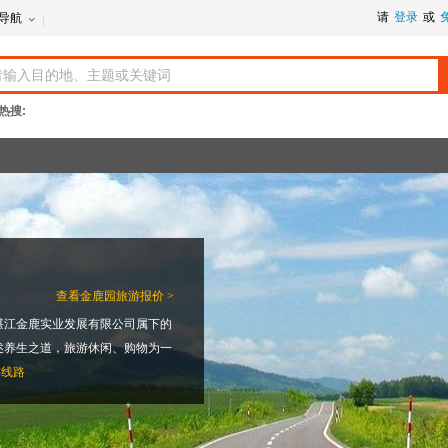
请
登录
或
导航
热搜:
查看
金鹿园旅游报价 >
湛江金鹿实业发展有限公司属下的
述养生之道，旅游休闲、购物为一
游线路