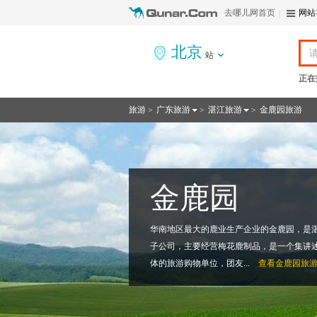
去哪儿网首页
网站
北京
站
正在
旅游
广东旅游
湛江旅游
金鹿园旅游
>
>
>
金鹿园
华南地区最大的鹿业生产企业的金鹿园，是
子公司，主要经营梅花鹿制品，是一个集讲
体的旅游购物单位，团友...
查看
金鹿园旅