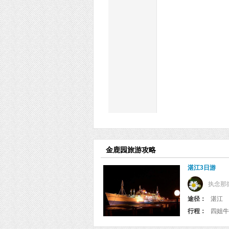
金鹿园旅游攻略
湛江3日游
执念那
途径：
湛江
行程：