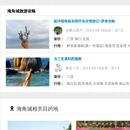
海角城旅游攻略
超详细海南东线环岛自驾游记+美食攻略
去哪儿用户
2014-09-18出发
共7天
途径：
三亚 海口 文昌
行程：
当三亚遇到西雅图
厚道一号
2014-09-19出发
共7天
途径：
三亚
行程：
海角城相关目的地