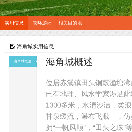
实用信息
攻略游记
相关目的地
海角城实用信息
海角城概述
海角城概述
位居赤溪镇田头铜鼓渔塘湾
已有地理、风水学家涉足此
1300多米，水清沙洁，
甘泉缓流，瀑布飞溅 ，仿
拥“一帆风顺”，“田头之珠