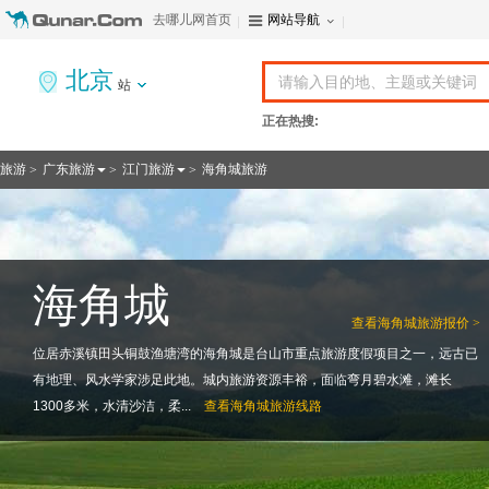
去哪儿网首页
网站导航
北京
站
正在热搜:
旅游
广东旅游
江门旅游
海角城旅游
>
>
>
海角城
查看
海角城旅游报价 >
位居赤溪镇田头铜鼓渔塘湾的海角城是台山市重点旅游度假项目之一，远古已
有地理、风水学家涉足此地。城内旅游资源丰裕，面临弯月碧水滩，滩长
1300多米，水清沙洁，柔...
查看
海角城旅游线路